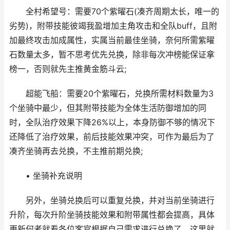
全村希望号：需要70个紫曜石(凑齐周期太长，唯一的
劣势)，附带技能彼竭我盈增加主角攻击和全队buff，且附
加最终攻击加成属性，实属当前最佳坐骑，奈何所需紫曜
石数量太多，暂不思考优先兑换，除非每次冲榜能保证拿
榜一，否则就先主推黄金筋斗云;
超能飞船：需要20个紫曜石，兑换所需材料数量为3
个坐骑中最少，但其附带技能为全体生活防御增加的同
时，全队治疗效果下降26%以上，本身防御不够的情况下
还降低了治疗效果，前后技能效果冲突，可作为最后为了
凑齐坐骑再去兑换，不主推前期兑换;
• 坐骑补充说明
另外，坐骑兑换后可以重复兑换，并对当前坐骑进行
升阶，每次升阶坐骑技能效果和附带属性都会提高，具体
更新何者就看各位客官根据自己需求进行兑换了，这里就