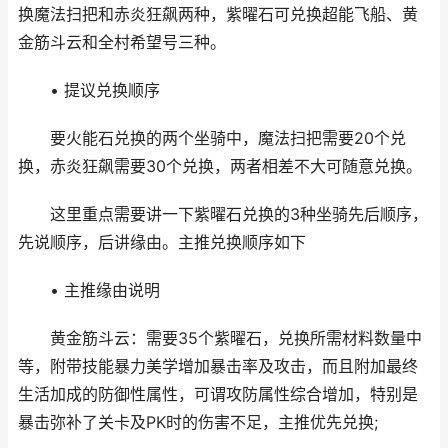
换魔法扫把和赤炎狂飙两种，紫曜石可兑换超能飞船、黄
金筋斗云和全村希望号三种。
• 提议兑换顺序
要火能石兑换的两个坐骑中，魔法扫把需要20个兑
换，赤炎狂飙需要30个兑换，两者相差不大可随意兑换。
这里重点需要讲一下紫曜石兑换的3种坐骑先后顺序，
先说顺序，后讲缘由。主推兑换顺序如下
• 主推缘由说明
黄金筋斗云：需要35个紫曜石，兑换所需材料数量中
等，附带技能暴力美学增加暴击率及攻击，而且附加最终
生活加成的防御性属性，可谓攻防属性综合增加，特别是
暴击弥补了关卡及PK时的伤害不足，主推优先兑换;