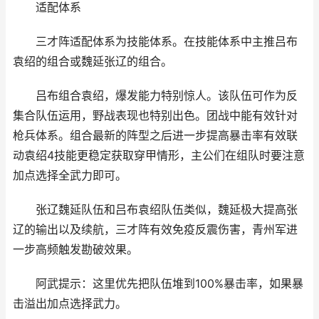
适配体系
三才阵适配体系为技能体系。在技能体系中主推吕布
袁绍的组合或魏延张辽的组合。
吕布组合袁绍，爆发能力特别惊人。该队伍可作为反
集合队伍运用，野战表现也特别出色。团战中能有效针对
枪兵体系。组合最新的阵型之后进一步提高暴击率有效联
动袁绍4技能更稳定获取穿甲情形，主公们在组队时要注意
加点选择全武力即可。
张辽魏延队伍和吕布袁绍队伍类似，魏延极大提高张
辽的输出以及续航，三才阵有效免疫反震伤害，青州军进
一步高频触发勘破效果。
阿武提示：这里优先把队伍堆到100%暴击率，如果暴
击溢出加点选择武力。