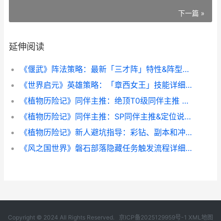
下一篇 »
延伸阅读
《偃武》阵法策略：最新「三才阵」特性&阵型组合主推 偃武大剑
《世界启元》英雄策略：「章西女王」技能详细解答 《世界启元》英文翻译
《植物历险记》同伴主推：绝顶T0级同伴主推 植物王国历险记读后感400字
《植物历险记》同伴主推：SP同伴主推&定位说明 植物王国历险记故事
《植物历险记》新人避坑指导：彩钻、副本和冲榜诀窍全解析 植物历险记兑换码
《风之国世界》磐石部落隐藏任务触发流程详细解答 风之国世界下载
Copyright © 2024 All Rights Reserved.
京ICP备2025129959号-1
XML地图