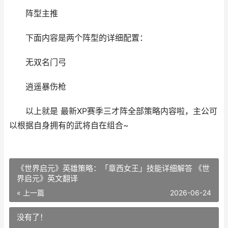
阵型主推
下面内容是两个阵型的详细配置：
无双名门弓
逍遥暴伤枪
以上就是 最新XP赛季三才阵全部策略内容啦，主公可
以根据自身拥有的武将自在组合~
《世界启元》英雄策略：「章西女王」技能详细解答 《世
界启元》英文翻译
« 上一篇
2026-06-24
没有了！