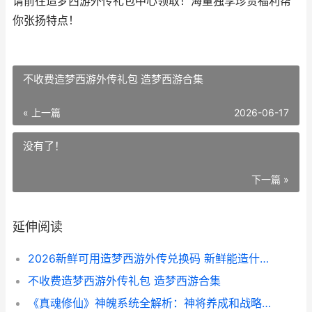
请前往造梦西游外传礼包中心领取！海量独享珍贵福利帮
你张扬特点！
不收费造梦西游外传礼包 造梦西游合集
« 上一篇
2026-06-17
没有了！
下一篇 »
延伸阅读
2026新鲜可用造梦西游外传兑换码 新鲜能造什么句
不收费造梦西游外传礼包 造梦西游合集
《真魂修仙》神魄系统全解析：神将养成和战略组合指导 真魂装备