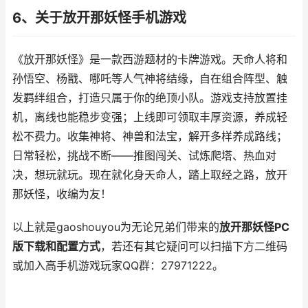
6、关于放开那妖怪手机游戏
《放开那妖怪》是一款西游题材的卡牌游戏。天命人将和
孙悟空、杨戬、哪吒等人气神将结缘，自在组合阵型、触
发羁绊组合，打造只属于你的绝顶小队。游戏支持放置挂
机，离线也能稳步变强；上线即可领取丰厚资源，养成轻
松不费力。收集神将、神兽和法宝，解开多样养成路线；
日常轻松，挑战不断——推图闯关、试炼爬塔、热血对
决，想玩就玩。现在就化身天命人，踏上取经之路，放开
那妖怪，收编为友！
以上就是gaoshouyou为无论兄弟们带来的
放开那妖怪PC
版下载和配置方式
，若还有其它疑问可以扫描下方二维码
或加入高手机游戏玩家QQ群：27971222。