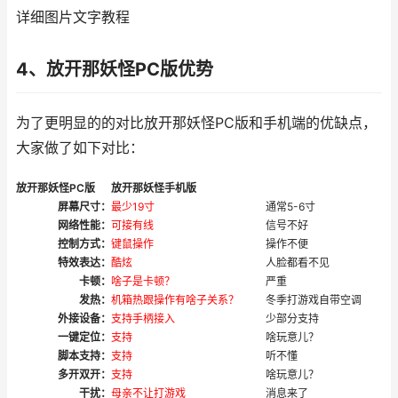
详细图片文字教程
4、放开那妖怪PC版优势
为了更明显的的对比放开那妖怪PC版和手机端的优缺点，
大家做了如下对比：
放开那妖怪PC版
放开那妖怪手机版
屏幕尺寸：
最少19寸
通常5-6寸
网络性能：
可接有线
信号不好
控制方式：
键鼠操作
操作不便
特效表达：
酷炫
人脸都看不见
卡顿：
啥子是卡顿？
严重
发热：
机箱热跟操作有啥子关系？
冬季打游戏自带空调
外接设备：
支持手柄接入
少部分支持
一键定位：
支持
啥玩意儿？
脚本支持：
支持
听不懂
多开双开：
支持
啥玩意儿？
干扰：
母亲不让打游戏
消息来了