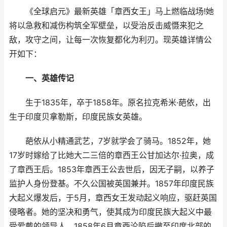
《全球启元》最新英雄「章西女王」马上燃临战场!她
将以急救和减伤构筑全军壁垒，以受治反击威慑来犯之
敌，攻守之间，让每一次恢复都化为利刃。现英雄详情公
开如下：
一、英雄传记
生于1835年，卒于1858年。原名拉克希米·葩依，出
生于印度贝拿勒斯，印度民族女英雄。
葩依从小精通武艺，7岁就学会了骑马。1852年，她
17岁时嫁给了比她大二三倍的章西王公甘加达尔·拉奥，成
了章西王后。1853年章西王公去世后，因无子嗣，以养子
监护人身份登基。不久公国被英国兼并。1857年印度民族
大起义爆发后，于5月，章西女王发动起义响应，驱赶英国
侵略者。她的坚决和勇气，使其成为印度民族大起义中最
受爱戴的领导人。1858年6月章西沦陷后撤至印度北部的