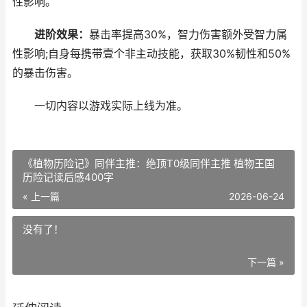
性影响。
进阶效果：
暴击率提高30%，智力伤害额外受智力属
性影响;自身每携带壹个非主动技能，获取30%韧性和50%
的暴击伤害。
一切内容以游戏实际上线为准。
《植物历险记》同伴主推：绝顶T0级同伴主推 植物王国
历险记读后感400字
« 上一篇
2026-06-24
没有了！
下一篇 »