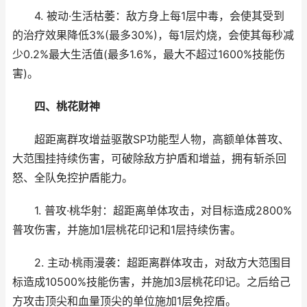
4. 被动·生活枯萎：敌方身上每1层中毒，会使其受到
的治疗效果降低3%(最多30%)，每1层灼烧，会使其每秒减
少0.2%最大生活值(最多1.6%，最大不超过1600%技能伤
害)。
四、桃花财神
超距离群攻增益驱散SP功能型人物，高额单体普攻、
大范围挂持续伤害，可破除敌方护盾和增益，拥有斩杀回
怒、全队免控护盾能力。
1. 普攻·桃华射：超距离单体攻击，对目标造成2800%
普攻伤害，并施加1层桃花印记和1层持续伤害。
2. 主动·桃雨漫袭：超距离群体攻击，对敌方大范围目
标造成10500%技能伤害，并施加3层桃花印记。之后给己
方攻击顶尖和血量顶尖的单位施加1层免控盾。