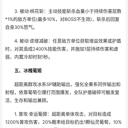
3. 被动·桃花斩：主动技能斩杀血量小于持续伤害层数
*1%的敌方单位(最多10%，对BOSS不生效)，斩杀后回复
自身30%怒气。
4. 被动·逆增减破：任意敌方单位获取增益效果或护盾
时，对其造成2400%技能伤害，并施加1层持续伤害和虚
弱，内置冷却时刻1秒。
五、冰魄葡姬
超距离群攻冰系SP辅助输出，强化全果系同伴输出和
射程，依靠葡萄引爆打范围爆发，全队护盾破碎可触发复
活，生存和输出兼顾。
1. 普攻·幸运葡掷：超距离单体攻击，对目标造成
1200%普攻伤害，20%概率给目标扔出1颗仙灵葡萄，10%