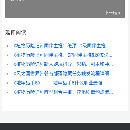
下一篇 »
延伸阅读
《植物历险记》同伴主推：绝顶T0级同伴主推 植物王国历险记读后感400字
《植物历险记》同伴主推：SP同伴主推&定位说明 植物王国历险记故事
《植物历险记》新人避坑指导：彩钻、副本和冲榜诀窍全解析 植物历险记兑换码
《风之国世界》磐石部落隐藏任务触发流程详细解答 风之国世界下载
《地牢猎手6》—— 地牢猎手6什么职业最强
《植物历险记》阵型组合主推：花系剧毒灼烧流阵型组合策略 植物世界历险记