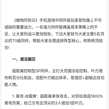
《植物历险记》手机游戏中同伴是玩家冒险路上不可
或缺的重要战力，一名强力同伴能掩盖很多策略上的不
足，让大家的战斗更加轻松，下边大家就为大家主推5名顶
尖的T0级同伴，帮助大家合理选择阵型核心，构筑绝顶组
合!
一、速冻豌豆
超距离控制型SP同伴，主打大范围冻结控制、叶刃增
伤和百分比削血，适配叶刃输出体系，是强控+副输出双功
能人物。
1. 普攻·冰霜弹：超距离单体攻击，对目标造成1800%
普攻伤害，给己方攻击顶尖的3人增加1层叶刃。