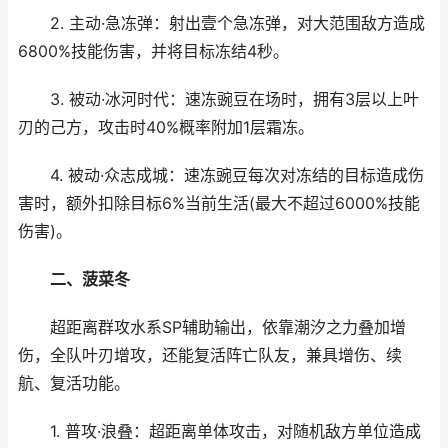
2. 主动·急冻弹：射出壹个急冻弹，对大范围敌方造成
6800%技能伤害，并将目标冻结4秒。
3. 被动·冰河时代：速冻豌豆在场时，拥有3层以上叶
刃的己方，攻击时40%概率附加1层霜冻。
4. 被动·众志成城：速冻豌豆每次对冻结的目标造成伤
害时，额外扣除目标6%当前生活(最大不超过6000%技能
伤害)。
二、菠菜冬
超距离群攻水系SP辅助输出，依靠潮汐之力叠加增
伤，全队叶刃增攻，还能复活阵亡队友，兼具增伤、续
航、复活功能。
1. 普攻·浪叠：超距离单体攻击，对随机敌方单位造成