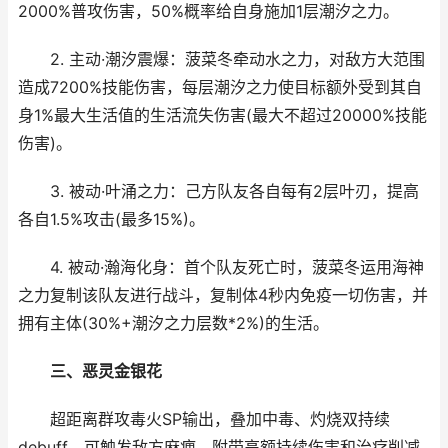
2000%普攻伤害，50%概率给自身施加1层潮汐之力。
2. 主动·潮汐震爆：菠菜冬牵动水之力，对敌方大范围
造成7200%技能伤害，每层潮汐之力使目标额外受到其自
身1%最大生活值的生活流失伤害(最大不超过20000%技能
伤害)。
3. 被动·叶涌之力：己方队友各自每有2层叶刃，提高
各自1.5%攻击(最多15%)。
4. 被动·瀚海化身：首个队友死亡时，菠菜冬运用海神
之力复制该队友进行战斗，复制体4秒内免疫一切伤害，并
拥有主体(30%+潮汐之力层数*2%)的生活。
三、恶灵金银花
超距离群攻毒火SP输出，叠加中毒、灼烧双持续
debuff，可触发敌方麻痹，附带高额持续伤害和治疗削减