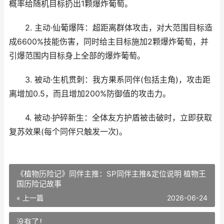
概率给随机目标扔出1颗爆炸葡萄。
2. 主动·仙葡爆阵：超距离群体攻击，对大范围目标造
成6600%技能伤害，同时给主目标施加2颗爆炸葡萄，并
引爆范围内目标身上全部的爆炸葡萄。
3. 被动·生机贯刺：我方果系同伴(包括主角)，攻击距
离增加0.5，而且增加200%防御值的攻击力。
4. 被动·护碎新生：全体友方护盾被击破时，立即获取
复苏效果(每个同伴只触发一次)。
《植物历险记》同伴主推：SP同伴主推&定位说明 植物王
国历险记故事
« 上一篇
2026-06-24
没有了！