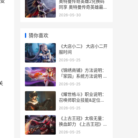
变
奥特曼传奇英雄2兑换码
同享 奥特曼传奇英雄最新
内购版
2026-05-30
猜你喜欢
《大店小二》 大店小二开
服时间
2026-05-25
《锦绣商铺》方法说明：
「家园」系统方法说明 锦
绣商业中心售楼处
关
2026-05-25
《耀世格斗》职业说明：
召唤师职业技能&定位详
细解答 耀世登场
2026-05-25
《上古王冠》太极无量：
换血卸力 《上古王冠》太
后是谁
2026-05-25