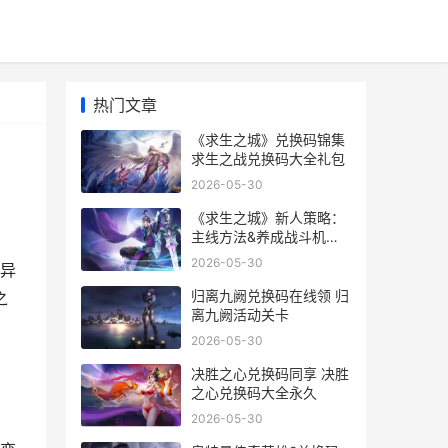
热门文章
《求生之城》兑换码锦集
求生之战兑换码大全礼包
2026-05-30
《求生之城》新人策略：
主线方法&养成战斗机制
详细解答 求生之门
2026-05-30
异
归离九阙兑换码在线领 归
之
离九阙活动关卡
2026-05-30
决胜之心兑换码同享 决胜
之心兑换码大全永久
2026-05-30