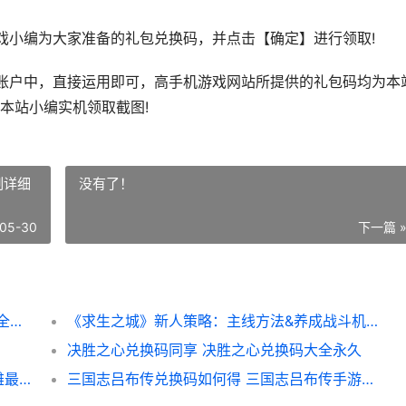
小编为大家准备的礼包兑换码，并点击【确定】进行领取!
户中，直接运用即可，高手机游戏网站所提供的礼包码均为本
本站小编实机领取截图!
制详细
没有了！
05-30
下一篇 
《求生之城》兑换码锦集 求生之战兑换码大全礼包
《求生之城》新人策略：主线方法&养成战斗机制详细解答 求生之门
决胜之心兑换码同享 决胜之心兑换码大全永久
奥特曼传奇英雄2兑换码同享 奥特曼传奇英雄最新内购版
三国志吕布传兑换码如何得 三国志吕布传手游礼包兑换码