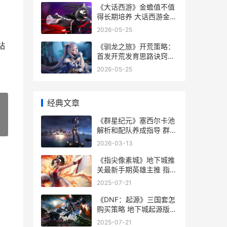
《大话西游》金蟾值不值
得长期培养 大话西游金婚
什么意思
2026-05-25
站
《驯龙之旅》开荒策略：
首发开荒发育思路诀窍同
享 驯龙之路完整版各种龙
2026-05-25
信息
经典文章
《群星纪元》塞西尔卡池
»
解析和配队养成指导 群星
战纪
2026-03-13
《指尖像素城》地下城推
关最新手期英雄主推 指尖
像素城官网
2025-07-21
《DNF：起源》三国套怎
购买策略 地下城起源版本
剧情
2025-07-21