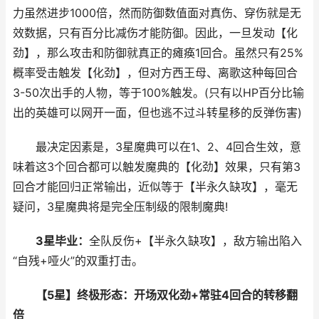
力虽然进步1000倍，然而防御数值面对真伤、穿伤就是无
效数据，只有百分比减伤才能防御。因此，一旦发动【化
劲】，那么攻击和防御就真正的瘫痪1回合。虽然只有25%
概率受击触发【化劲】，但对方西王母、离歌这种每回合
3-50次出手的人物，等于100%触发。(只有以HP百分比输
出的英雄可以网开一面，但也逃不过斗转星移的反弹伤害)
最决定因素是，3星魔典可以在1、2、4回合生效，意
味着这3个回合都可以触发魔典的【化劲】效果，只有第3
回合才能回归正常输出，近似等于【半永久缺攻】，毫无
疑问，3星魔典将是完全压制级的限制魔典!
3星毕业：
全队反伤+【半永久缺攻】，敌方输出陷入
“自残+哑火”的双重打击。
【5星】终极形态：开场双化劲+常驻4回合的转移翻
倍