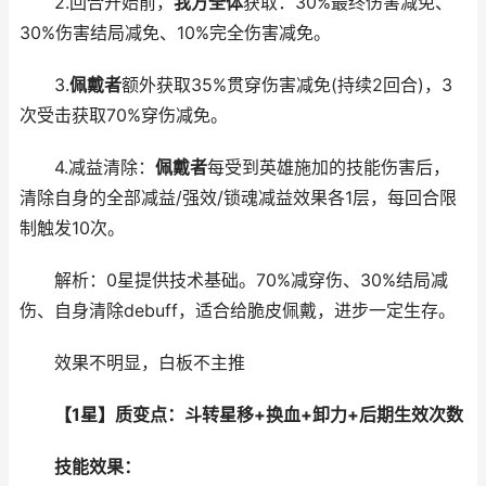
2.回合开始前，
我方全体
获取：30%最终伤害减免、
30%伤害结局减免、10%完全伤害减免。
3.
佩戴者
额外获取35%贯穿伤害减免(持续2回合)，3
次受击获取70%穿伤减免。
4.减益清除：
佩戴者
每受到英雄施加的技能伤害后，
清除自身的全部减益/强效/锁魂减益效果各1层，每回合限
制触发10次。
解析：0星提供技术基础。70%减穿伤、30%结局减
伤、自身清除debuff，适合给脆皮佩戴，进步一定生存。
效果不明显，白板不主推
【1星】质变点：斗转星移+换血+卸力+后期生效次数
技能效果：