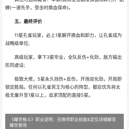
蝉(一速先手，受击时换血保命)。
五、最终评价
11星孔雀玩家，必上1星解开换血和卸力，让孔雀成为
战略级单位;
高级玩家，拿下3星毕业，全队反伤+化劲，敌方输出
形同虚设;
极致大佬，5星永久挡伤+反伤，开场双化劲，开局即
锁定胜局。任何以孔雀冥王为核心的阵型，都应优先将太
极无量升至1星以上，追求顶配的直接5星。
《耀世格斗》职业说明：召唤师职业技能&定位详细解答
耀世登场