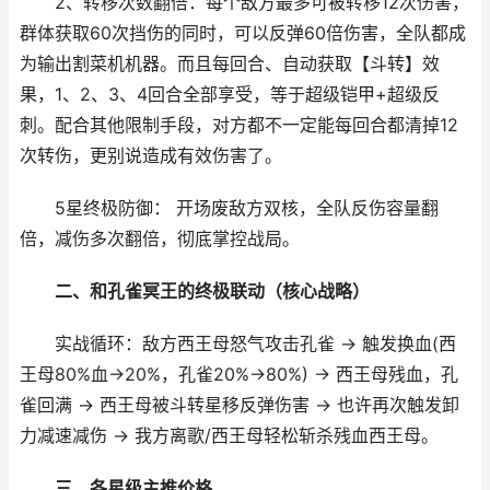
2、转移次数翻倍：每个敌方最多可被转移12次伤害，
群体获取60次挡伤的同时，可以反弹60倍伤害，全队都成
为输出割菜机机器。而且每回合、自动获取【斗转】效
果，1、2、3、4回合全部享受，等于超级铠甲+超级反
刺。配合其他限制手段，对方都不一定能每回合都清掉12
次转伤，更别说造成有效伤害了。
5星终极防御： 开场废敌方双核，全队反伤容量翻
倍，减伤多次翻倍，彻底掌控战局。
二、和孔雀冥王的终极联动（核心战略）
实战循环：敌方西王母怒气攻击孔雀 → 触发换血(西
王母80%血→20%，孔雀20%→80%) → 西王母残血，孔
雀回满 → 西王母被斗转星移反弹伤害 → 也许再次触发卸
力减速减伤 → 我方离歌/西王母轻松斩杀残血西王母。
三、各星级主推价格