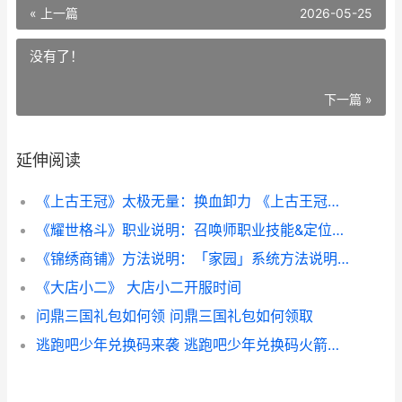
« 上一篇
2026-05-25
没有了！
下一篇 »
延伸阅读
《上古王冠》太极无量：换血卸力 《上古王冠》太后是谁
《耀世格斗》职业说明：召唤师职业技能&定位详细解答 耀世登场
《锦绣商铺》方法说明：「家园」系统方法说明 锦绣商业中心售楼处
《大店小二》 大店小二开服时间
问鼎三国礼包如何领 问鼎三国礼包如何领取
逃跑吧少年兑换码来袭 逃跑吧少年兑换码火箭筒碎片