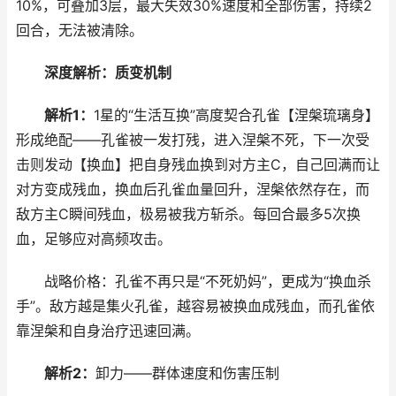
10%，可叠加3层，最大失效30%速度和全部伤害，持续2
回合，无法被清除。
深度解析：质变机制
解析1：
1星的“生活互换”高度契合孔雀【涅槃琉璃身】
形成绝配——孔雀被一发打残，进入涅槃不死，下一次受
击则发动【换血】把自身残血换到对方主C，自己回满而让
对方变成残血，换血后孔雀血量回升，涅槃依然存在，而
敌方主C瞬间残血，极易被我方斩杀。每回合最多5次换
血，足够应对高频攻击。
战略价格：孔雀不再只是“不死奶妈”，更成为“换血杀
手”。敌方越是集火孔雀，越容易被换血成残血，而孔雀依
靠涅槃和自身治疗迅速回满。
解析2：
卸力——群体速度和伤害压制