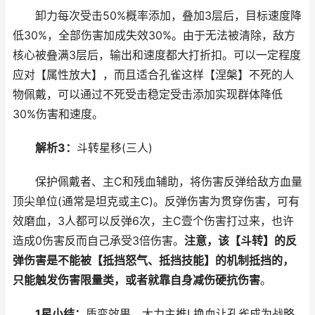
卸力每次受击50%概率添加，叠加3层后，目标速度降
低30%，全部伤害加成失效30%。由于无法被清除，敌方
核心被叠满3层后，输出和速度都大打折扣。可以一定程度
应对【属性放大】，而且适合孔雀这样【涅槃】不死的人
物佩戴，可以通过不死受击稳定受击添加实现群体降低
30%伤害和速度。
解析3：
斗转星移(三人)
保护佩戴者、主C和残血辅助，将伤害反弹给敌方血量
顶尖单位(通常是坦克或主C)。反弹伤害为贯穿伤害，可有
效磨血，3人都可以反弹6次，主C壹个伤害打过来，也许
造成0伤害反而自己承受3倍伤害。
注意，该【斗转】的反
弹伤害是不能被【抵挡怒气、抵挡技能】的机制抵挡的，
只能触发伤害限量类，或者就靠自身减伤硬抗伤害
。
1星小结：
质变效果，大力主推! 换血让孔雀成为战略