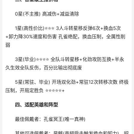
0星(不主推) 高减伤+减益清除
1星(高性价比)⭐⭐⭐ 3人斗转星移反弹6次+换血5次
+卸力降30%速度和伤害 孔雀绝配，换血压制，全属性削
弱
3星(毕业)⭐⭐⭐⭐ 全队斗转星移+化劲攻防互换+半永
久生效全队反伤，百分比输出彻底废
5星(常驻、毕业) 开场双化劲+常驻12次转移次数 终极
压制，开局定胜负 ⭐⭐⭐⭐⭐+
四、适配英雄和阵型
最佳佩戴者：孔雀冥王(唯一真神)
其他可选佩戴者：旱魃(高频受击触发换血和卸力)、貂