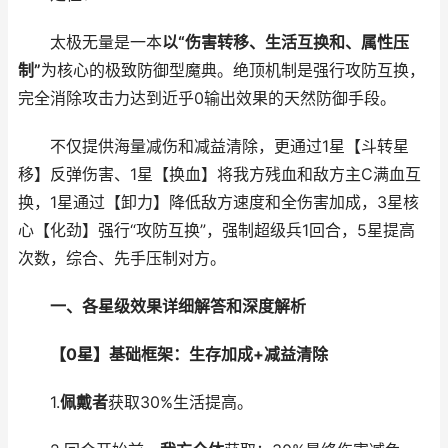
太极无量是一本
以“伤害转移、生活互换和、属性压
制”
为核心的极致防御型魔典。绝顶机制是强行攻防互换，
完全消除攻击力达到近乎0输出效果的天然防御手段。
不仅提供海量减伤和减益清除，更通过1星【斗转星
移】反弹伤害、1星【换血】将我方残血和敌方主C满血互
换，1星通过【卸力】降低敌方速度和全伤害加成，3星核
心【化劲】强行“攻防互换”，强制超级兵1回合，5星提高
次数，综合、先手压制对方。
一、各星级效果详细解答和深度解析
【0星】基础框架：生存加成+减益清除
1.
佩戴者
获取30%生活提高。