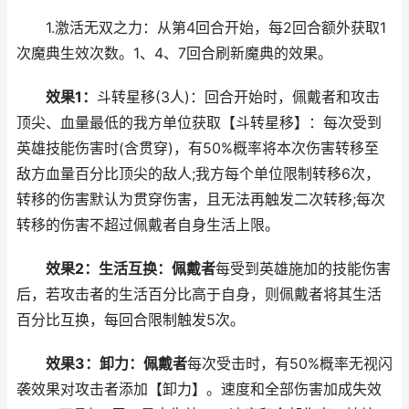
1.激活无双之力：从第4回合开始，每2回合额外获取1
次魔典生效次数。1、4、7回合刷新魔典的效果。
效果1：
斗转星移(3人)：回合开始时，佩戴者和攻击
顶尖、血量最低的我方单位获取【斗转星移】：每次受到
英雄技能伤害时(含贯穿)，有50%概率将本次伤害转移至
敌方血量百分比顶尖的敌人;我方每个单位限制转移6次，
转移的伤害默认为贯穿伤害，且无法再触发二次转移;每次
转移的伤害不超过佩戴者自身生活上限。
效果2：生活互换：佩戴者
每受到英雄施加的技能伤害
后，若攻击者的生活百分比高于自身，则佩戴者将其生活
百分比互换，每回合限制触发5次。
效果3：卸力：佩戴者
每次受击时，有50%概率无视闪
袭效果对攻击者添加【卸力】。速度和全部伤害加成失效