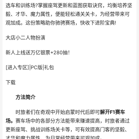
选车和训练场?掌握座驾更新和蓝图获取诀窍，均衡培养坚
毅、才华、魔力属性，便能轻松通关关卡，为经营带来可
观加成。这份策略助你驰骋赛场，快收下进阶宝典!
大店小二
人物扮演
新人上线送万亿银票+280抽！
[进入专区]
|
PC版
|
礼包
下载
方法简介
时旅者们在奇观中开始启蒙时代后即可
解开F1赛车
场。
赛车场中的各部分方法能带来赚速提高，时旅者通过
更新座驾、挑战训练场关卡等，可有效提高门客的坚毅、
才华和魔力属性，为日常经营带来可观加成。