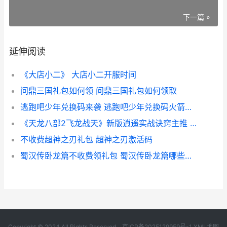
下一篇 »
延伸阅读
《大店小二》 大店小二开服时间
问鼎三国礼包如何领 问鼎三国礼包如何领取
逃跑吧少年兑换码来袭 逃跑吧少年兑换码火箭筒碎片
《天龙八部2飞龙战天》新版逍遥实战诀窍主推 天龙八部2飞龙战天峨眉攻略
不收费超神之刃礼包 超神之刃激活码
蜀汉传卧龙篇不收费领礼包 蜀汉传卧龙篇哪些人必死
Copyright © 2024 All Rights Reserved.
京ICP备2025129959号-1
XML地图