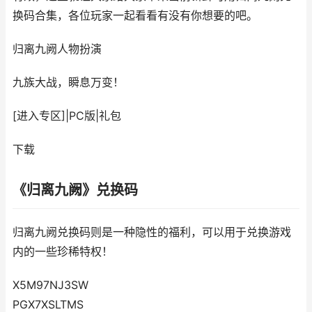
换码合集，各位玩家一起看看有没有你想要的吧。
归离九阙
人物扮演
九族大战，瞬息万变！
[进入专区]
|
PC版
|
礼包
下载
《归离九阙》兑换码
归离九阙兑换码则是一种隐性的福利，可以用于兑换游戏
内的一些珍稀特权！
X5M97NJ3SW
PGX7XSLTMS