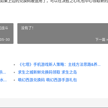
如果上边的兑换码被运用了，可以在决胜之心礼包中心领取新的
成战斗
没有了！
05-30
下一篇 
《七塔》手机游戏新人策略：主线方法思路&养成战斗系统说明 七塔禅寺百科
《七塔》毕业阵型指导：尘蚀爆发流/单体秒杀流/AOE轰炸流详细解答 新版塔7攻略
求生之城新鲜兑换码领取 求生之岛
2026新鲜可用水浒Q传兑换码在线领取 新鲜水指的是生活用水还是生产用水
萌幻西游兑换码 萌幻西游手游礼包