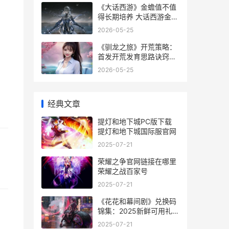
《大话西游》金蟾值不值
得长期培养 大话西游金婚
什么意思
2026-05-25
《驯龙之旅》开荒策略：
首发开荒发育思路诀窍同
享 驯龙之路完整版各种龙
2026-05-25
信息
经典文章
提灯和地下城PC版下载
提灯和地下城国际服官网
2025-07-21
荣耀之争官网链接在哪里
荣耀之战百家号
2025-07-21
《花花和幕间剧》兑换码
锦集：2025新鲜可用礼包
兑换码合集 花花和gem
2025-07-21