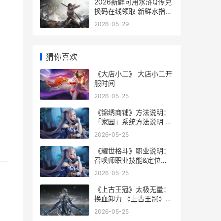
2026新鲜可用水浒Q传兑
换码在线领取 新鲜水指的
是生活用水还是生产用水
2026-05-29
猜你喜欢
《大店小二》 大店小二开
服时间
2026-05-25
《锦绣商铺》方法说明：
「家园」系统方法说明 锦
绣商业中心售楼处
2026-05-25
《耀世格斗》职业说明：
召唤师职业技能&定位详
细解答 耀世登场
2026-05-25
《上古王冠》太极无量：
换血卸力 《上古王冠》太
后是谁
2026-05-25