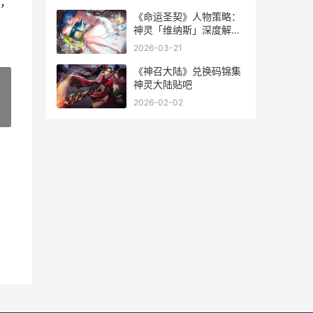
，
《命运圣契》人物策略：
神灵「维纳斯」深度解析
命运圣战
2026-03-21
《神召大陆》兑换码锦集
神灵大陆贴吧
2026-02-02
»