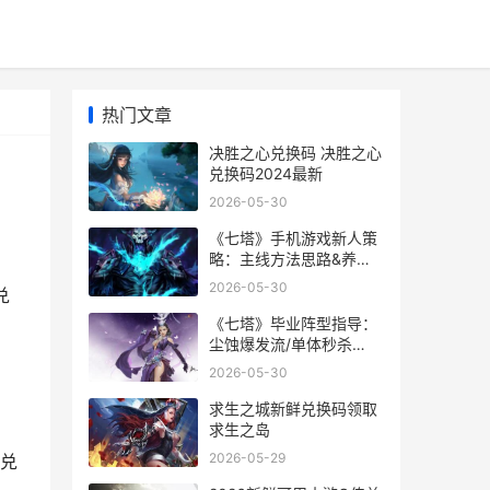
热门文章
决胜之心兑换码 决胜之心
兑换码2024最新
2026-05-30
《七塔》手机游戏新人策
略：主线方法思路&养成
战斗系统说明 七塔禅寺百
2026-05-30
兑
科
《七塔》毕业阵型指导：
尘蚀爆发流/单体秒杀
流/AOE轰炸流详细解答
2026-05-30
新版塔7攻略
求生之城新鲜兑换码领取
求生之岛
2026-05-29
兑