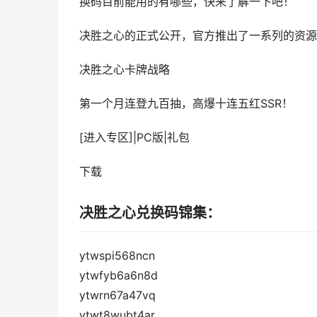
换码目前能用的有哪些，快来了解一下吧！
决胜之心的正式公开，官方推出了一系列的资源
决胜之心
卡牌战略
第一个月连登九百抽，高爆十连五红SSR！
[进入专区]
|
PC版
|
礼包
下载
决胜之心兑换码锦集：
ytwspi568ncn
ytwfyb6a6n8d
ytwrn67a47vq
ytwt8wubt4ar