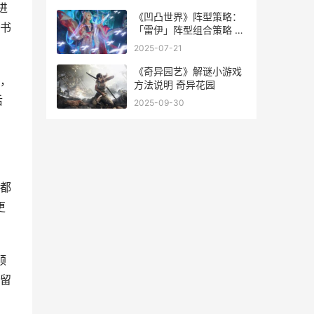
进
《凹凸世界》阵型策略：
书
「雷伊」阵型组合策略 凹
凸世界队伍
2025-07-21
《奇异园艺》解谜小游戏
，
方法说明 奇异花园
后
2025-09-30
都
更
顺
留