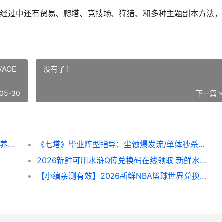
过中还有贸易、爬塔、竞技场、狩猎、和多种主题副本方法，
AOE
没有了！
05-30
下一篇 
《七塔》手机游戏新人策略：主线方法思路&养成战斗系统说明 七塔禅寺百科
《七塔》毕业阵型指导：尘蚀爆发流/单体秒杀流/AOE轰炸流详细解答 新版塔7攻略
2026新鲜可用水浒Q传兑换码在线领取 新鲜水指的是生活用水还是生产用水
【小编亲测有效】2026新鲜NBA篮球世界兑换码 有效te