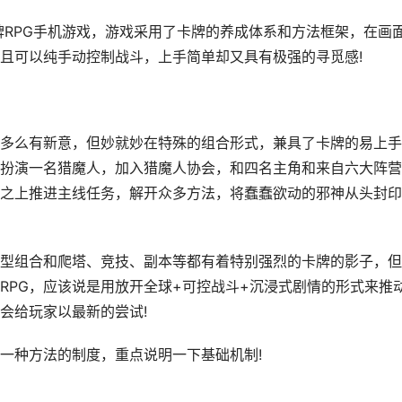
RPG手机游戏，游戏采用了卡牌的养成体系和方法框架，在画
且可以纯手动控制战斗，上手简单却又具有极强的寻觅感!
么有新意，但妙就妙在特殊的组合形式，兼具了卡牌的易上手
中扮演一名猎魔人，加入猎魔人协会，和四名主角和来自六大阵
之上推进主线任务，解开众多方法，将蠢蠢欲动的邪神从头封印
组合和爬塔、竞技、副本等都有着特别强烈的卡牌的影子，但
RPG，应该说是用放开全球+可控战斗+沉浸式剧情的形式来推
会给玩家以最新的尝试!
种方法的制度，重点说明一下基础机制!