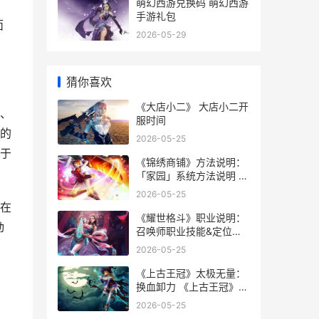
萌幻西游兑换码 萌幻西游
手游礼包
面
2026-05-29
猜你喜欢
《大店小二》 大店小二开
、
服时间
营的
2026-05-25
于
《锦绣商铺》方法说明：
「家园」系统方法说明 锦
绣商业中心售楼处
2026-05-25
在
《耀世格斗》职业说明：
动
召唤师职业技能&定位详
细解答 耀世登场
2026-05-25
《上古王冠》太极无量：
换血卸力 《上古王冠》太
后是谁
2026-05-25