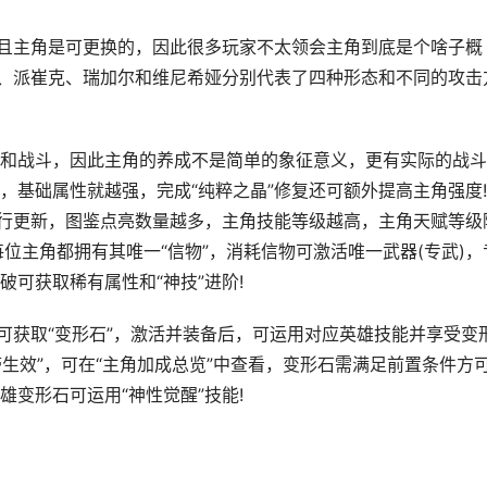
且主角是可更换的，因此很多玩家不太领会主角到底是个啥子概
拉、派崔克、瑞加尔和维尼希娅分别代表了四种形态和不同的攻击
战斗，因此主角的养成不是简单的象征意义，更有实际的战斗
，基础属性就越强，完成“纯粹之晶”修复还可额外提高主角强度
进行更新，图鉴点亮数量越多，主角技能等级越高，主角天赋等级
位主角都拥有其唯一“信物”，消耗信物可激活唯一武器(专武)，
可获取稀有属性和“神技”进阶!
获取“变形石”，激活并装备后，可运用对应英雄技能并享受变
带生效”，可在“主角加成总览”中查看，变形石需满足前置条件方
变形石可运用“神性觉醒”技能!