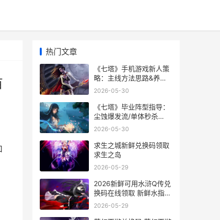
热门文章
《七塔》手机游戏新人策
略：主线方法思路&养成
百
战斗系统说明 七塔禅寺百
2026-05-30
科
《七塔》毕业阵型指导：
尘蚀爆发流/单体秒杀
流/AOE轰炸流详细解答
2026-05-30
新版塔7攻略
求生之城新鲜兑换码领取
和
求生之岛
》
2026-05-29
2026新鲜可用水浒Q传兑
换码在线领取 新鲜水指的
是生活用水还是生产用水
2026-05-29