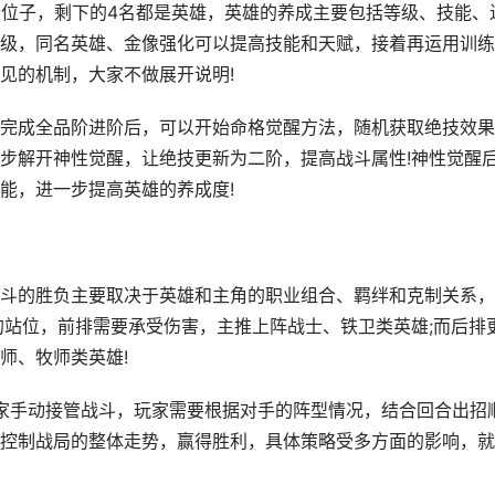
位子，剩下的4名都是英雄，英雄的养成主要包括等级、技能、
级，同名英雄、金像强化可以提高技能和天赋，接着再运用训练
见的机制，大家不做展开说明!
成全品阶进阶后，可以开始命格觉醒方法，随机获取绝技效果
步解开神性觉醒，让绝技更新为二阶，提高战斗属性!神性觉醒
能，进一步提高英雄的养成度!
的胜负主要取决于英雄和主角的职业组合、羁绊和克制关系，
的站位，前排需要承受伤害，主推上阵战士、铁卫类英雄;而后排
师、牧师类英雄!
家手动接管战斗，玩家需要根据对手的阵型情况，结合回合出招
控制战局的整体走势，赢得胜利，具体策略受多方面的影响，就