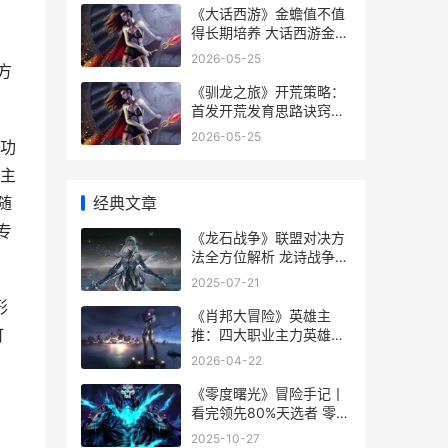
《大话西游》金蟾值不值
得长期培养 大话西游金婚
什么意思
2026-05-25
方
《驯龙之旅》开荒策略：
首发开荒发育思路诀窍同
享 驯龙之路完整版各种龙
2026-05-25
功
信息
!主
经典文章
随
专
《龙石战争》联盟对决方
法全方位解析 龙诗战争主
线
2025-07-21
形
《肖邦大冒险》英雄主
可
推：四大职业主力英雄主
推 肖邦大赛18届夺冠热门
2026-04-22
《零度曙光》冒险手记丨
看完领先80%天选者 零之
曙光dlc任务
2025-10-27