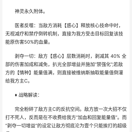
神灵永久附体。
医者反噬：当敌方消耗【惑心】释放核心技命中时，
无视减疗和禁疗倒转机制，直接为我方受击目标回复该技
能原伤害50%的血量。
剥夺一切：敌方【惑心】层数消耗时，剥减其 40% 全
部的伤害加成和减免，扒光全部增益并施加“禁强化”;若敌
方的【情种】能量值满，则直接被维纳斯抽取能量值倒灌
给我方主C。
♦ 战略解读：
完全粉碎了敌方主C的反抗空间。敌方放一次大招不仅
打不死人，反而是在不收费给我方“加血和回复能量值”。而
“剥夺一切增益”的设定让敌方彻底沦为壹个只能挨打的超级