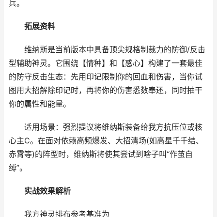
兵。
拓展资料
维纳斯是当前版本中具备顶尖规格制裁力的防御/反击
型辅助神灵。它围绕【情种】和【惑心】构建了一套最佳
的防守反击生态：先用印记限制你的回血和伤害，当你试
图用大招解除印记时，再将你的伤害悉数奉还，同时抽干
你的属性和能量。
适用场景：强烈提议将维纳斯装备给我方抗压位或核
心主C。在面对依赖高频爆发、大招清场(如高星千千结、
赤霄等)的阵型时，维纳斯将使其尝试到啥子叫“作茧自
缚”。
实战效果解析
我方神灵排布参考基准为