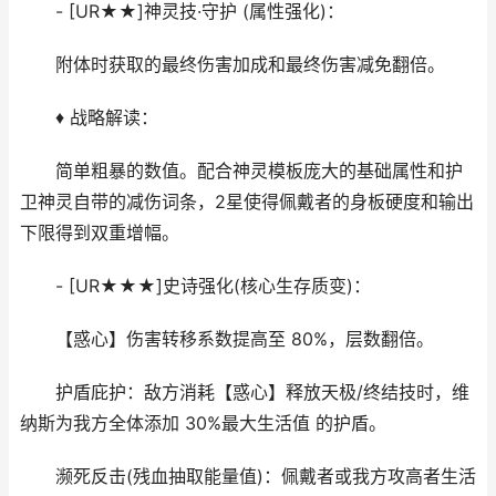
- [UR★★]神灵技·守护 (属性强化)：
附体时获取的最终伤害加成和最终伤害减免翻倍。
♦ 战略解读：
简单粗暴的数值。配合神灵模板庞大的基础属性和护
卫神灵自带的减伤词条，2星使得佩戴者的身板硬度和输出
下限得到双重增幅。
- [UR★★★]史诗强化(核心生存质变)：
【惑心】伤害转移系数提高至 80%，层数翻倍。
护盾庇护：敌方消耗【惑心】释放天极/终结技时，维
纳斯为我方全体添加 30%最大生活值 的护盾。
濒死反击(残血抽取能量值)：佩戴者或我方攻高者生活