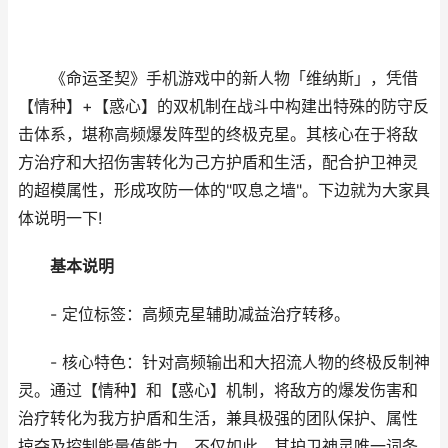
《命运圣契》手机游戏中的新人物「维纳斯」，凭借
【情种】+【惑心】的双机制在战斗中构建出特殊的防守反
击体系，堪称高频爆发阵型的终极克星。其核心在于将敌
方治疗和大招伤害转化为己方护盾和生活，配合护卫神灵
的超模属性，形成攻防一体的"叹息之墙"。下边就为大家具
体说明一下!
基本说明
- 定位标签：高频克星辅助减益治疗转移。
- 核心特色：针对高频输出和大招流人物的终极反制神
灵。通过【情种】和【惑心】机制，将敌方的爆发伤害和
治疗转化为我方护盾和生活，兼具极强的团队保护、属性
掠夺及控制能量值能力。不仅如此，其护卫神灵唯一词条