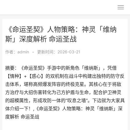
《命运圣契》人物策略：神灵「维纳
斯」深度解析 命运圣战
作者：
admin
•
更新时间：2026-03-21
摘要：《命运圣契》手游中的新角色「维纳斯」，凭借
【情种】+【惑心】的双机制在战斗中构建出独特的防守反
击体系，堪称高频爆发阵容的终极克星。其核心在于将敌
方治疗与大招伤害转化为己方护盾与生命，配合护卫神灵
的超模属性，形成攻防一体的"叹息之墙"。下边就为大家具
体介绍一下！,《命运圣契》人物策略：神灵「维纳斯」深
度解析 命运圣战