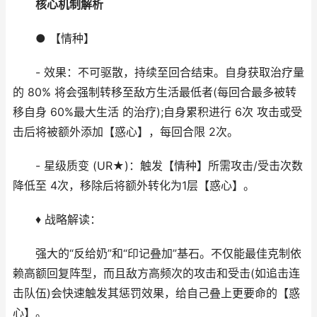
核心机制解析
● 【情种】
- 效果：不可驱散，持续至回合结束。自身获取治疗量
的 80% 将会强制转移至敌方生活最低者(每回合最多被转
移自身 60%最大生活 的治疗);自身累积进行 6次 攻击或受
击后将被额外添加【惑心】，每回合限 2次。
- 星级质变 (UR★)：触发【情种】所需攻击/受击次数
降低至 4次，移除后将额外转化为1层【惑心】。
♦ 战略解读：
强大的“反给奶”和“印记叠加”基石。不仅能最佳克制依
赖高额回复阵型，而且敌方高频次的攻击和受击(如追击连
击队伍)会快速触发其惩罚效果，给自己叠上更要命的【惑
心】。