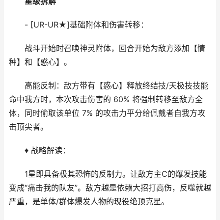
星级拆解
- [UR-UR★]基础附体和伤害转移：
战斗开始时召唤神灵附体，回合开始为敌方添加【情
种】和【惑心】。
高能反制：敌方带有【惑心】释放终结技/天极技技能
命中我方时，本次攻击伤害的 60% 将强制转移至敌方全
体，同时偷取该单位 7% 的攻击力平分给佩戴者自我方攻
击顶尖者。
♦ 战略解读：
1星即具备极其恐怖的反制力。让敌方主C的爆发技能
变成“痛击我的队友”。敌方越是依赖大招打高伤，反噬就越
严重，是单体/群体爆发人物的现役绝顶克星。