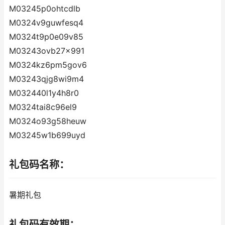
M03245p0ohtcdlb
M0324v9guwfesq4
M0324t9p0e09v85
M03243ovb27x991
M0324kz6pm5gov6
M03243qjg8wi9m4
M032440l1y4h8r0
M0324tai8c96el9
M0324o93g58heuw
M03245w1b699uyd
礼包码名称：
暑期礼包
礼包码有效期：