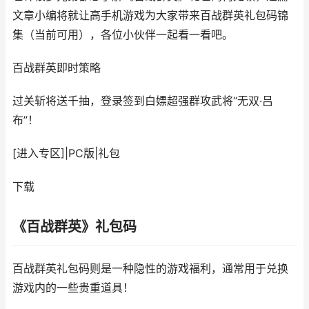
文章小编将就让高手机游戏为大家带来百战群英礼包码锦
集（当前可用），各位小伙伴一起看一看吧。
百战群英
即时策略
过关斩将送千抽，登录签到白嫖超强群攻武将“无双·吕
布”！
[进入专区]
|
PC版
|
礼包
下载
《百战群英》礼包码
百战群英礼包码则是一种隐性的游戏福利，通常用于兑换
游戏内的一些贵重道具！