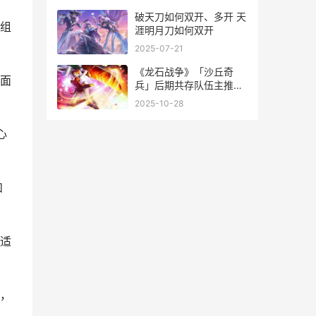
始人
破天刀如何双开、多开 天
组
涯明月刀如何双开
2025-07-21
《龙石战争》「沙丘奇
面
兵」后期共存队伍主推之
强力对空流 龙战争手游
2025-10-28
心
和
适
，