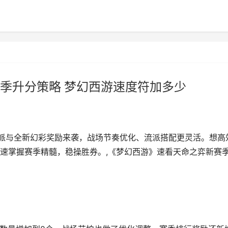
季升分策略 梦幻西游速度符加多少
流派与全新幻彩奖励来袭，战场节奏优化、流派搭配更灵活。想高
速掌握赛季精髓，稳操胜券。,《梦幻西游》速看天命之弈新赛