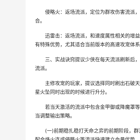
侵略火：返场流派，定位为群攻伤害流派，适
合。
迅雷击：返场流派，和速度属性相关的增益流
有特殊优势，尤其适合当前版本的高速攻宠体系
三、实战诀窍提议少侠在每天流派刷新后，优
流派。
主修攻宠的玩家，提议选择同时刷出石破天和
星火坠同时出现的时候进行升分。
若当天激活的流派中包含金甲御或降魔罩等防
当调整输出策略。
(一)前期稳扎稳打天命之弈的前期阶段，群法
配合烽火连或侵略火等流派快速建立血量优势。