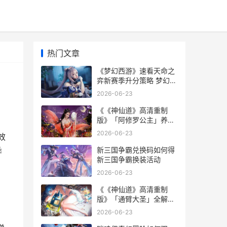
热门文章
《梦幻西游》速看天命之
弈新赛季升分策略 梦幻西
游速度符加多少
2026-06-23
《《神仙道》高清重制
版》「阿修罗公主」养成
给策略 神仙道高清重制版
2026-06-23
效
开服时间表
新三国争霸兑换码如何得
季
新三国争霸换装活动
2026-06-23
《《神仙道》高清重制
版》「通臂大圣」全解析
神仙高道传
2026-06-23