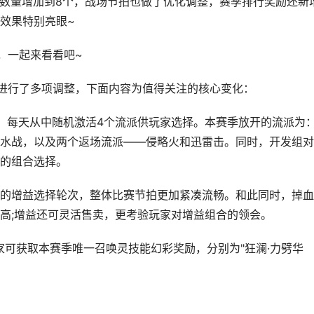
数量增加到8个，战场节拍也做了优化调整，赛季排行奖励还新
效果特别亮眼~
，一起来看看吧~
进行了多项调整，下面内容为值得关注的核心变化：
每天从中随机激活4个流派供玩家选择。本赛季放开的流派为
水战，以及两个返场流派——侵略火和迅雷击。同时，开发组对
的组合选择。
增益选择轮次，整体比赛节拍更加紧凑流畅。和此同时，掉血
高;增益还可灵活售卖，更考验玩家对增益组合的领会。
可获取本赛季唯一召唤灵技能幻彩奖励，分别为"狂澜·力劈华