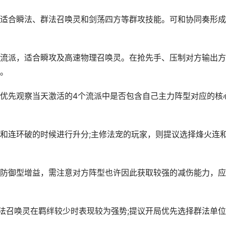
合瞬法、群法召唤灵和剑荡四方等群攻技能。可和协同奏形成
派，适合瞬攻及高速物理召唤灵。在抢先手、压制对方输出方
。
先观察当天激活的4个流派中是否包含自己主力阵型对应的核
连环破的时候进行升分;主修法宠的玩家，则提议选择烽火连
御型增益，需注意对方阵型也许因此获取较强的减伤能力，应
召唤灵在羁绊较少时表现较为强势;提议开局优先选择群法单位