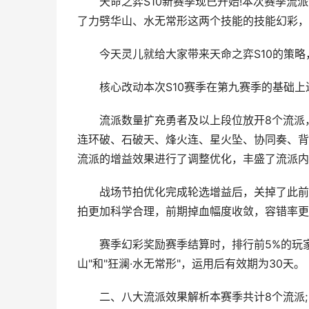
天命之弈S10新赛季现已开始!本次赛季流派
了力劈华山、水无常形这两个技能的技能幻彩，
今天灵儿就给大家带来天命之弈S10的策略
核心改动本次S10赛季在第九赛季的基础上
流派数量扩充勇者及以上段位放开8个流派，
连环破、石破天、烽火连、星火坠、协同奏、背
流派的增益效果进行了调整优化，丰盛了流派内
战场节拍优化完成轮选增益后，关掉了此前的
拍更加科学合理，前期掉血幅度收敛，容错率更
赛季幻彩奖励赛季结算时，排行前5%的玩家
山"和"狂澜·水无常形"，运用后有效期为30天。
二、八大流派效果解析本赛季共计8个流派;