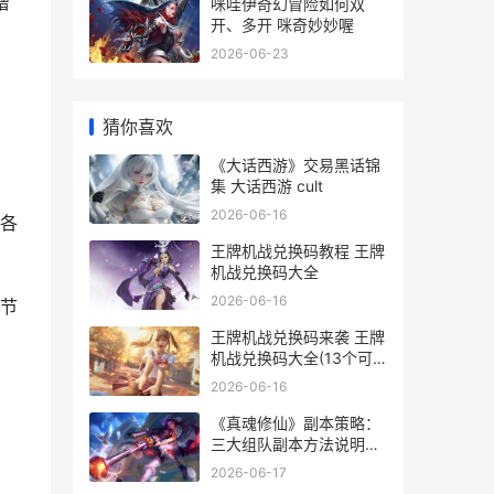
增
咪哇伊奇幻冒险如何双
开、多开 咪奇妙妙喔
2026-06-23
猜你喜欢
《大话西游》交易黑话锦
集 大话西游 cult
：
2026-06-16
各
王牌机战兑换码教程 王牌
机战兑换码大全
2026-06-16
节
王牌机战兑换码来袭 王牌
机战兑换码大全(13个可
用礼包码)
2026-06-16
《真魂修仙》副本策略：
三大组队副本方法说明
《真魂修仙》副本攻略
2026-06-17