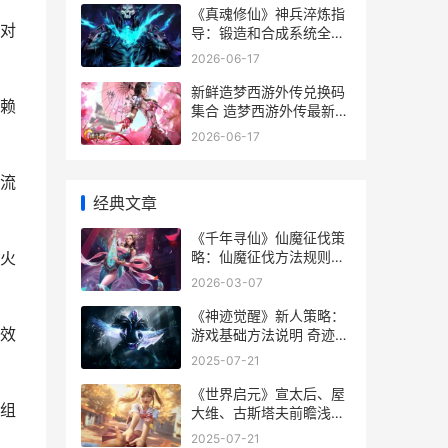
《真魂修仙》神兵淬炼指
对
导：锻造和合成系统全解
析 真魂真魄
2026-06-17
新鲜造梦西游外传兑换码
赖
集合 造梦西游外传最新公
告
2026-06-17
流
经典文章
《千年寻仙》仙魔征伐策
略：仙魔征伐方法规则详
火
细解答 千年寻觅
2026-03-07
《神迹觉醒》新人策略：
效
游戏基础方法说明 奇迹觉
醒神龛是什么
2025-07-21
《世界启元》宣太后、屋
组
大维、古斯塔夫前瞻浅析
及阵型主推 启元世界 创
2025-07-21