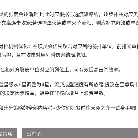
的强度会逐渐赶上;此时应根据已选流派路线，逐步补充对应类
补充高连击攻宠;若选择烽火连或星火坠流派，则应补充群法或单
的对位机制优化：召唤灵会优先攻击对应列的前排单位，前排无单
击后排，且在攻击对应列时伤害结局增加。
和对方脆皮单位对应的列位上，可有效提高击杀效率。
星级从6星调整为4星，流派成型速度有所放缓;提议在至尊场
的决定因素增益，避免在非核心增益上浪费星数。
升分策略的全部内容啦~少侠们抓紧前往天命之弈一试身手吧!
给策略
没有了！