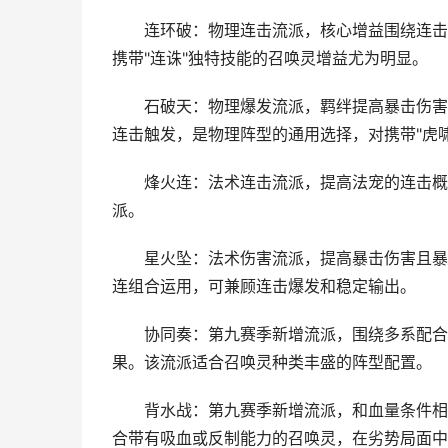
连环破：物理连击流派，核心增益围绕连击概
携带"连诛"独特技能的召唤灵增益尤为明显。
石破天：物理爆发流派，羁绊提高暴击伤害结
连击触发，是物理阵型的通用选择，对携带"虎
烽火连：法术连击流派，提高法宠的连击概率
派。
星火坠：法术伤害流派，提高暴击伤害且暴击
连组合运用，可兼顾连击爆发和稳定输出。
协同奏：第九赛季新增流派，围绕多系配合展
果。该流派适合召唤灵种类丰盛的阵型配置。
背水战：第九赛季新增流派，和血量条件相关
合带有吸血或反制能力的召唤灵，在劣势局面中