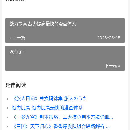
战力提高 战力提高最快的漫画体系
« 上一篇
2026-05-15
没有了！
下一篇 »
延伸阅读
《旅人日记》兑换码锦集 旅人のうた
战力提高 战力提高最快的漫画体系
《一梦九霄》副本策略：三大核心副本方法详细解答 一梦九州
《三国：天下归心》香香爆发队组合思路解析 三国天下归心