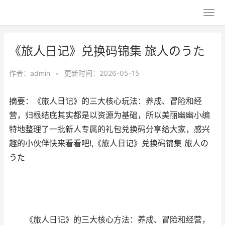
《旅人日记》兑换码锦集 旅人のうた
作者：
admin
•
更新时间：2026-05-15
摘要：《旅人日记》的三大核心玩法：养成、冒险和经
营，归根结底其实都是以资源为基础，所以美丽幽幽小编
特地整理了一批新人专属的礼包兑换码分享给大家，感兴
趣的小伙伴快来看看吧!,《旅人日记》兑换码锦集 旅人の
うた
《旅人日记》的三大核心方法：养成、冒险和经营，