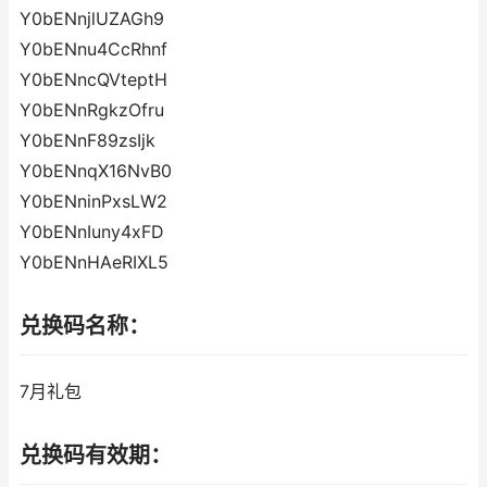
Y0bENnjlUZAGh9
Y0bENnu4CcRhnf
Y0bENncQVteptH
Y0bENnRgkzOfru
Y0bENnF89zsIjk
Y0bENnqX16NvB0
Y0bENninPxsLW2
Y0bENnIuny4xFD
Y0bENnHAeRIXL5
兑换码名称：
7月礼包
兑换码有效期：