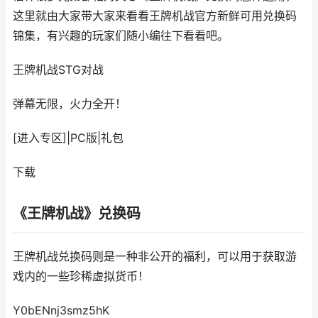
这里就由大家带大家来看看王牌机战官方新鲜可用兑换码
锦集，有兴趣的玩家们随小编往下看看吧。
王牌机战
STG对战
弹幕无限，火力全开！
[进入专区]
|
PC版
|
礼包
下载
《王牌机战》兑换码
王牌机战兑换码则是一种非公开的福利，可以用于获取游
戏内的一些珍稀虚拟货币！
Y0bENnj3smz5hK