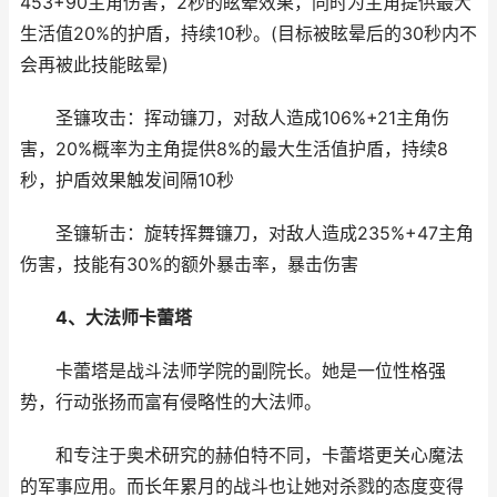
453+90主角伤害，2秒的眩晕效果，同时为主角提供最大
生活值20%的护盾，持续10秒。(目标被眩晕后的30秒内不
会再被此技能眩晕)
圣镰攻击：挥动镰刀，对敌人造成106%+21主角伤
害，20%概率为主角提供8%的最大生活值护盾，持续8
秒，护盾效果触发间隔10秒
圣镰斩击：旋转挥舞镰刀，对敌人造成235%+47主角
伤害，技能有30%的额外暴击率，暴击伤害
4、大法师卡蕾塔
卡蕾塔是战斗法师学院的副院长。她是一位性格强
势，行动张扬而富有侵略性的大法师。
和专注于奥术研究的赫伯特不同，卡蕾塔更关心魔法
的军事应用。而长年累月的战斗也让她对杀戮的态度变得