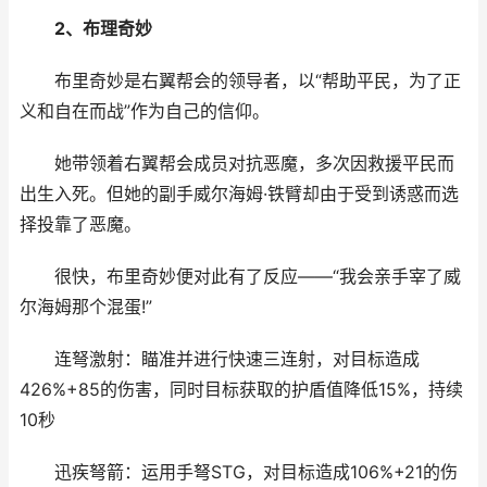
2、布理奇妙
布里奇妙是右翼帮会的领导者，以“帮助平民，为了正
义和自在而战”作为自己的信仰。
她带领着右翼帮会成员对抗恶魔，多次因救援平民而
出生入死。但她的副手威尔海姆·铁臂却由于受到诱惑而选
择投靠了恶魔。
很快，布里奇妙便对此有了反应——“我会亲手宰了威
尔海姆那个混蛋!”
连弩激射：瞄准并进行快速三连射，对目标造成
426%+85的伤害，同时目标获取的护盾值降低15%，持续
10秒
迅疾弩箭：运用手弩STG，对目标造成106%+21的伤