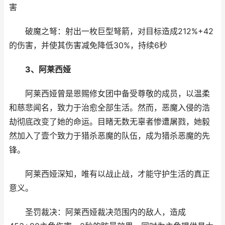
害
破魔之弩：射出一枚巨型弩箭，对目标造成212%+42
的伤害，并使其伤害减免降低30%，持续6秒
3、阿莱西娅
阿莱西娅曾是恩赐修女团中备受尊敬的成员，以温柔
和慈悲闻名，致力于治愈全部生活。然而，恶魔入侵的浩
劫彻底改变了她的命运。目睹无数无辜者惨遭屠戮，她毅
然加入了壹个致力于猎杀恶魔的队伍，成为猎杀恶魔的先
锋。
阿莱西娅深知，唯有以战止战，才能守护生活的真正
意义。
圣罚裁决：阿莱西娅裁决范围内的敌人，造成