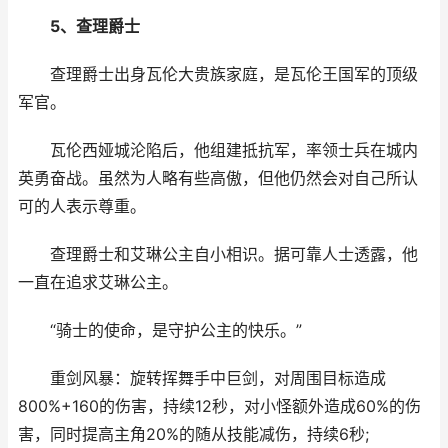
5、查理爵士
查理爵士出身瓦伦大贵族家庭，是瓦伦王国军的顶级
军官。
瓦伦西娅城沦陷后，他组建抵抗军，率领士兵在城内
英勇奋战。虽然为人略有些高傲，但他仍然会对自己所认
可的人表示尊重。
查理爵士和艾琳公主自小相识。据可靠人士透露，他
一直在追求艾琳公主。
“骑士的使命，是守护公主的快乐。”
重剑风暴：旋转挥舞手中巨剑，对周围目标造成
800%+160的伤害，持续12秒，对小怪额外造成60%的伤
害，同时提高主角20%的随从技能减伤，持续6秒;