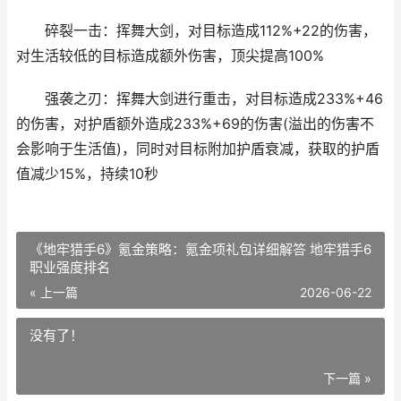
碎裂一击：挥舞大剑，对目标造成112%+22的伤害，
对生活较低的目标造成额外伤害，顶尖提高100%
强袭之刃：挥舞大剑进行重击，对目标造成233%+46
的伤害，对护盾额外造成233%+69的伤害(溢出的伤害不
会影响于生活值)，同时对目标附加护盾衰减，获取的护盾
值减少15%，持续10秒
《地牢猎手6》氪金策略：氪金项礼包详细解答 地牢猎手6
职业强度排名
« 上一篇
2026-06-22
没有了！
下一篇 »