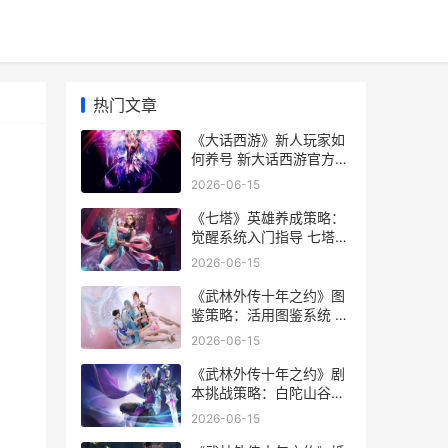
热门文章
《大话西游》新人玩家如
何养号 新大话西游官方网
站
2026-06-15
《七塔》英雄养成策略：
觉醒系统入门指导 七塔禅
寺百科
2026-06-15
《武林外传十年之约》图
鉴策略：活用图鉴系统 武
林外传十年之约手游隐藏
2026-06-15
任务
《武林外传十年之约》剧
本挑战策略：白陀山谷剧
本挑战方法策略详细解答
2026-06-15
武林外传十年之约手游隐