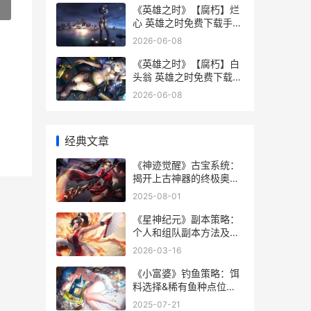
»
《英雄之时》【腐朽】烂
心 英雄之时免费下载手机
版
2026-06-08
《英雄之时》【腐朽】白
头翁 英雄之时免费下载手
机版
2026-06-08
经典文章
《神迹觉醒》古宝系统：
揭开上古神器的终极奥秘
奇迹觉醒里的神龛怎么来
2025-08-01
的
《星神纪元》副本策略：
个人和组队副本方法及奖
励详细解答 星神记小说
2026-03-16
《小富婆》钓鱼策略：饵
料选择&稀有鱼种点位整
理 《小富婆》钓鱼免费阅
2025-07-21