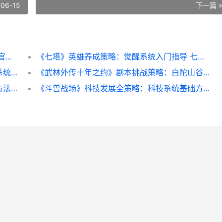
-06-15
下一篇 
《大话西游》新人玩家如何养号 新大话西游官方网站
《七塔》英雄养成策略：觉醒系统入门指导 七塔禅寺百科
《武林外传十年之约》图鉴策略：活用图鉴系统 武林外传十年之约手游隐藏任务
《武林外传十年之约》剧本挑战策略：白陀山谷剧本挑战方法策略详细解答 武林外传十年之约手游隐藏任务
《武林外传十年之约》婚姻系统方法：结婚方法策略详细解答 武林外传十年之约手游客服电话
《斗兽战场》科技发展全策略：科技系统基础方法&解开养成优先级详细解答 斗兽场专访全部资源