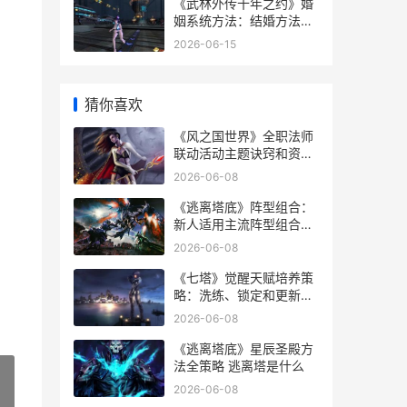
藏任务
《武林外传十年之约》婚
姻系统方法：结婚方法策
略详细解答 武林外传十年
2026-06-15
之约手游客服电话
猜你喜欢
《风之国世界》全职法师
联动活动主题诀窍和资源
兑换策略 风之国世界手游
2026-06-08
副本攻略大全
《逃离塔底》阵型组合：
新人适用主流阵型组合策
略主推 逃离塔楼有终点吗
2026-06-08
《七塔》觉醒天赋培养策
略：洗练、锁定和更新说
明 七塔之上 小说
2026-06-08
《逃离塔底》星辰圣殿方
法全策略 逃离塔是什么
2026-06-08