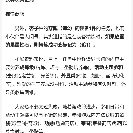
捕快商店
另外，
杏子林
的
穿戴（追2）的装备1件
的任务，也有
小伙伴黑人问号。其实
追
指的是在装备精炼时，
如果放置
的是属性石，则精炼成功会标记为（追1）
。
拓展资料来说，目上一任务中也许遭遇卡点的内容主
要为
养成等级
(精炼、巧夺、坐骑培养等)，
活动主题参和
(击败指定首领、异兽等)，
外显类
(时装、翅膀、坐骑幻化
等)。难受的在于养成没材料，活动主题参和有失时刻，外
显类收集困难。
大家也不必太过焦虑，随着游戏的进步，参和日常和
活动主题都可以有不错的积累，参和游戏内方法获取的
金
钱
(珍宝阁-奇珍)、
功勋
(功勋商店)、
荣誉
(荣誉商店)都可以
兑换时装、坐骑等。