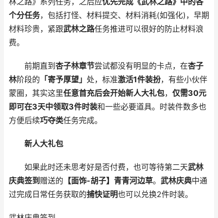
林之路》系列任务，之后应
优先完成《武林之路》中的各
个分任务
，包括打怪、材料提交、材料消耗(如强化)，早期
材料珍贵，紧跟
武林之路
任务推进可以很好的防止材料浪
费。
前期直到
杏子林章节
尝试都没有明显的卡点，在
杏子
林
阶段的
「寄予厚望」
处，标准
激活1件装扮
，有些小伙伴
蒙圈，其实这里
任意首充后会开始新人大礼包
，
仅需30元
即可在3天中领取3件时装
和一些必要道具。时装件数多也
方便后续
巧夺类
任务完成。
新人大礼包
如果此时还未思考好是否付费，也可等待第二天
武林
庆典签到
赠送的
【面饰-胡子】青青河边草
。
武林庆典
中通
过完成日常任务获取的
捕快证明
也可以兑换2件时装。
武林庆典签到