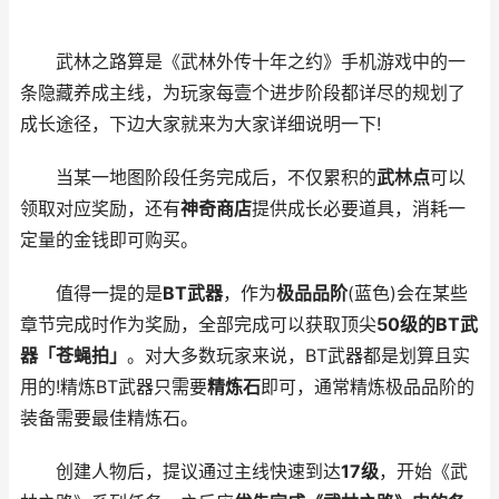
武林之路算是《武林外传十年之约》手机游戏中的一
条隐藏养成主线，为玩家每壹个进步阶段都详尽的规划了
成长途径，下边大家就来为大家详细说明一下!
当某一地图阶段任务完成后，不仅累积的
武林点
可以
领取对应奖励，还有
神奇商店
提供成长必要道具，消耗一
定量的金钱即可购买。
值得一提的是
BT武器
，作为
极品品阶
(蓝色)会在某些
章节完成时作为奖励，全部完成可以获取顶尖
50级的BT武
器「苍蝇拍」
。对大多数玩家来说，BT武器都是划算且实
用的!精炼BT武器只需要
精炼石
即可，通常精炼极品品阶的
装备需要最佳精炼石。
创建人物后，提议通过主线快速到达
17级
，开始《武