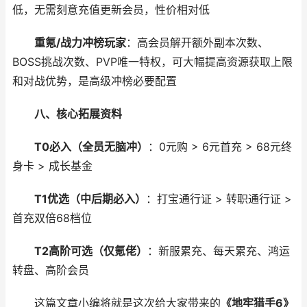
低，无需刻意充值更新会员，性价相对低
重氪/战力冲榜玩家
：高会员解开额外副本次数、
BOSS挑战次数、PVP唯一特权，可大幅提高资源获取上限
和对战优势，是高级冲榜必要配置
八、核心拓展资料
T0必入（全员无脑冲）
：0元购 > 6元首充 > 68元终
身卡 > 成长基金
T1优选（中后期必入）
：打宝通行证 > 转职通行证 >
首充双倍68档位
T2高阶可选（仅氪佬）
：新服累充、每天累充、鸿运
转盘、高阶会员
这篇文章小编将就是这次给大家带来的
《地牢猎手6》