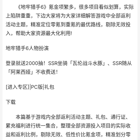
《地牢猎手6》氪金项繁多，很多项目看似划算，实际
上陷阱重重，下边大家将为大家详细解答游戏中全部返利
活动主题，精准定位零氪到重氪的最优路线，剔除无效投
入，帮助大家资源最大化利用!
地牢猎手6
人物扮演
登录就送2000抽！SSR坐骑「瓦伦战斗水豚」、SSR随从
「阿莱西娅」不收费送！
[进入专区]
|
PC版
|
礼包
下载
本篇基于游戏内全部返利活动主题、礼包、通行证、
累充福利进行统一集合，整理全部资源投入项目的实际收
益和返利比例，剔除无效、低性价比氪金项，精准划分零