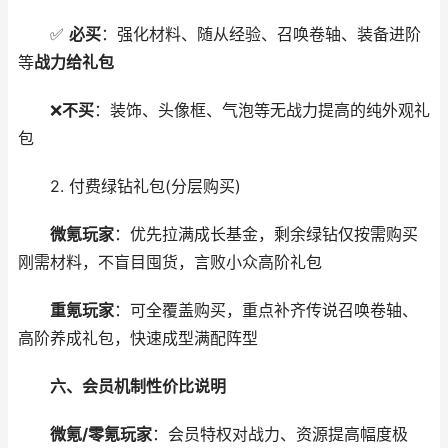
✅
必买
：强化材料、随从经验、召唤卷轴、装备进阶
等
战力给礼包
❌
不买
：装饰、头像框、气泡等无战力提高的纯外观礼
包
2. 付费绿钻礼包(分层购买)
微氪玩家
：优先拉满成长基金，剩余绿钻仅按需购买
刚需材料，不盲目囤货，言败小众高阶礼包
重氪玩家
：可全覆盖购买，重点补齐传说召唤卷轴、
高阶养成礼包，快速成型满配阵型
六、会员机制性价比说明
微氪/零氪玩家
：会员特权对战力、资源提高幅度极