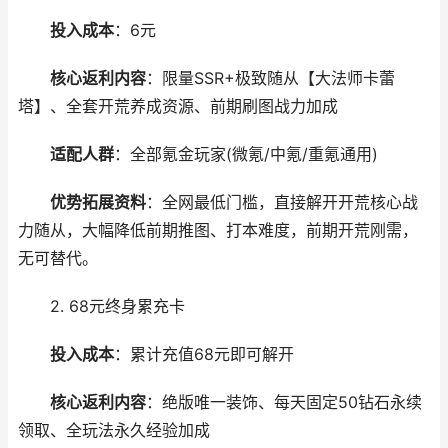
投入成本
：6元
核心返利内容
：限量SSR+极致随从【大法师卡蕾
塔】、全套开荒养成资源、前期刷图战力加成
适配人群
：全部氪金玩家(微氪/中氪/重氪通用)
优势拓展资料
：全网最低门槛，直接解开开荒核心战
力随从，大幅降低前期推图、打本难度，前期开荒刚需，
无可替代。
2. 68元终身累充卡
投入成本
：累计充值68元即可解开
核心返利内容
：绝版唯一装饰、每天固定50钻石永续
领取、全玩法永久经验加成