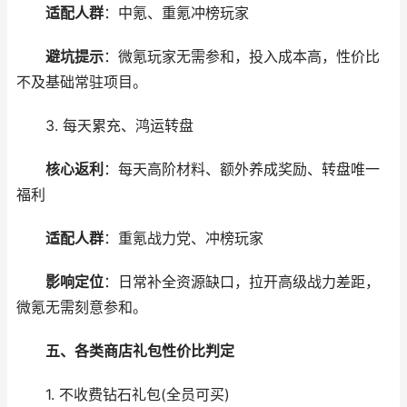
适配人群
：中氪、重氪冲榜玩家
避坑提示
：微氪玩家无需参和，投入成本高，性价比
不及基础常驻项目。
3. 每天累充、鸿运转盘
核心返利
：每天高阶材料、额外养成奖励、转盘唯一
福利
适配人群
：重氪战力党、冲榜玩家
影响定位
：日常补全资源缺口，拉开高级战力差距，
微氪无需刻意参和。
五、各类商店礼包性价比判定
1. 不收费钻石礼包(全员可买)