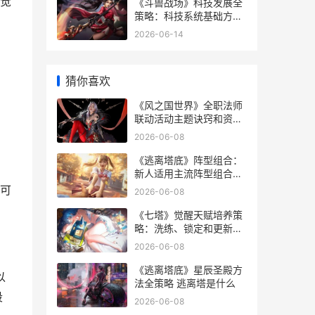
觉
《斗兽战场》科技发展全
策略：科技系统基础方法
&解开养成优先级详细解
2026-06-14
答 斗兽场专访全部资源
猜你喜欢
《风之国世界》全职法师
联动活动主题诀窍和资源
兑换策略 风之国世界手游
2026-06-08
副本攻略大全
《逃离塔底》阵型组合：
新人适用主流阵型组合策
略主推 逃离塔楼有终点吗
可
2026-06-08
《七塔》觉醒天赋培养策
略：洗练、锁定和更新说
明 七塔之上 小说
2026-06-08
《逃离塔底》星辰圣殿方
以
法全策略 逃离塔是什么
段
2026-06-08