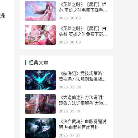
《英雄之时》【腐朽】烂
心 英雄之时免费下载手机
提
版
2026-06-08
《英雄之时》【腐朽】白
头翁 英雄之时免费下载手
机版
2026-06-08
经典文章
《航海记》竞技场策略：
竞技场方法规则和挑战诀
窍同享 航海游记
2026-03-30
《大道仙途》方法说明：
观象方法详细解答 大道仙
凡记无弹窗全文阅读
2026-05-19
《热血武魂》血脉觉醒说
明 热血武神百度百科
过
2025-07-21