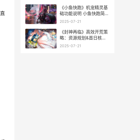
《小鱼快跑》机宠精灵基
直
础功能说明 小鱼快跑简谱
图片
2025-07-21
《封神再临》高效开荒策
略：资源规划&首日核心
方法解析 再现封神榜
2025-07-21