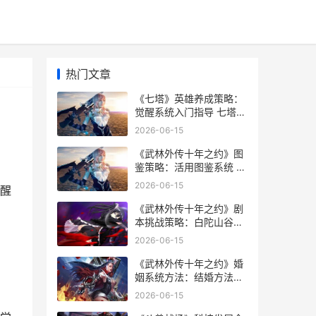
热门文章
《七塔》英雄养成策略：
觉醒系统入门指导 七塔禅
寺百科
2026-06-15
《武林外传十年之约》图
鉴策略：活用图鉴系统 武
林外传十年之约手游隐藏
2026-06-15
醒
任务
《武林外传十年之约》剧
：
本挑战策略：白陀山谷剧
本挑战方法策略详细解答
2026-06-15
武林外传十年之约手游隐
藏任务
《武林外传十年之约》婚
姻系统方法：结婚方法策
略详细解答 武林外传十年
2026-06-15
之约手游客服电话