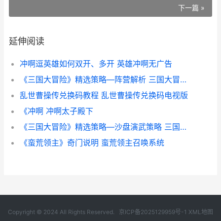
下一篇 »
延伸阅读
冲啊逗英雄如何双开、多开 英雄冲啊无广告
《三国大冒险》精选策略—阵营解析 三国大冒险sp武将链接攻略
乱世曹操传兑换码教程 乱世曹操传兑换码电视版
《冲啊 冲啊太子殿下
《三国大冒险》精选策略—沙盘演武策略 三国大冒险礼包码
《蛮荒领主》奇门说明 蛮荒领主召唤系统
Copyright © 2024 All Rights Reserved.
京ICP备2025129959号-1
XML地图