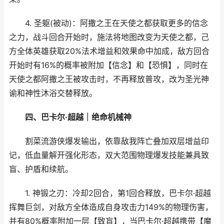
4. 圣躯(被动)：阿撒之王在天使之都获取更多的信念
之力，战斗回合开始时，施法将地图改变为天使之都，己
方全体英雄获取20%法术增益和效果命中加成，敌方回合
开始时有16%的概率被附加【信念】和【恐惧】，同时在
天使之都阿撒之王被攻击时，不再释放普攻，改为圣光神
谕和神性沐浴交替释放。
四、巴卡尔·超越｜绝命机械神
割菜流游侠爆发输出，依靠敌我阵亡叠加双层增益印
记，低血量解开强化形态，双大范围物理爆发技能兼具致
盲、护盾和续航。
1. 神锻之刃：冷却2回合，第1回合释放，巴卡尔·超越
挥舞巨剑，对敌方全体造成自身攻击力149%的物理伤害，
并有80%概率附加一层【致盲】，当巴卡尔·超越携带【魔