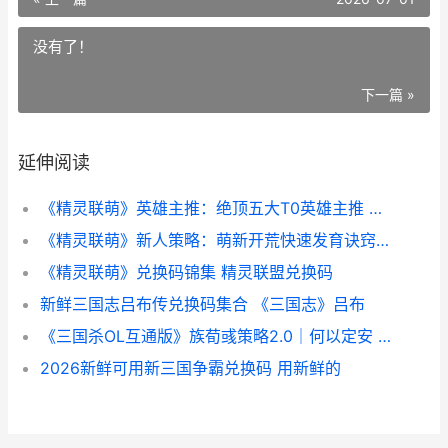
没有了！
下一篇 »
延伸阅读
《精灵联萌》英雄主推：绝顶五大T0英雄主推 精灵ai联盟官网
《精灵联萌》新人策略：萌新开荒快速发育诀窍 精灵联盟游戏下载
《精灵联萌》兑换码锦集 精灵联盟兑换码
新鲜三国志吕布传兑换码集合 《三国志》吕布
《三国杀OL互通版》族荀彧策略2.0｜何以定安 三国杀ol互通版界马超第5关
2026新鲜可用新三国争霸兑换码 用新鲜的