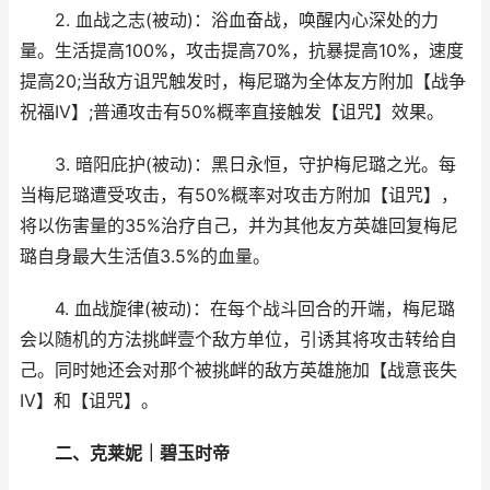
2. 血战之志(被动)：浴血奋战，唤醒内心深处的力
量。生活提高100%，攻击提高70%，抗暴提高10%，速度
提高20;当敌方诅咒触发时，梅尼璐为全体友方附加【战争
祝福IV】;普通攻击有50%概率直接触发【诅咒】效果。
3. 暗阳庇护(被动)：黑日永恒，守护梅尼璐之光。每
当梅尼璐遭受攻击，有50%概率对攻击方附加【诅咒】，
将以伤害量的35%治疗自己，并为其他友方英雄回复梅尼
璐自身最大生活值3.5%的血量。
4. 血战旋律(被动)：在每个战斗回合的开端，梅尼璐
会以随机的方法挑衅壹个敌方单位，引诱其将攻击转给自
己。同时她还会对那个被挑衅的敌方英雄施加【战意丧失
IV】和【诅咒】。
二、克莱妮｜碧玉时帝