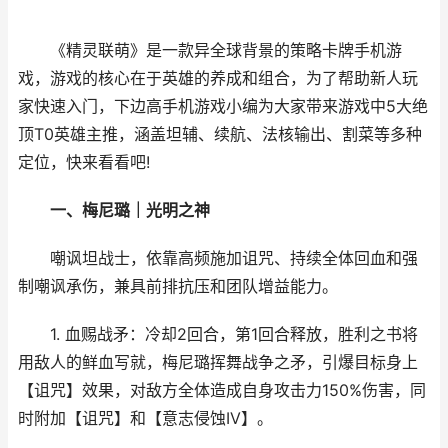
《精灵联萌》是一款异全球背景的策略卡牌手机游
戏，游戏的核心在于英雄的养成和组合，为了帮助新人玩
家快速入门，下边高手机游戏小编为大家带来游戏中5大绝
顶T0英雄主推，涵盖坦辅、续航、法核输出、割菜等多种
定位，快来看看吧!
一、梅尼璐｜光明之神
嘲讽坦战士，依靠高频施加诅咒、持续全体回血和强
制嘲讽承伤，兼具前排抗压和团队增益能力。
1. 血赐战矛：冷却2回合，第1回合释放，胜利之书将
用敌人的鲜血写就，梅尼璐挥舞战争之矛，引爆目标身上
【诅咒】效果，对敌方全体造成自身攻击力150%伤害，同
时附加【诅咒】和【意志侵蚀IV】。