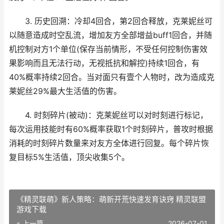
3. 历史回溯：冷却4回合，第2回合释放，克莱妮丝可
以随意造成时空乱流，增加友方全部增益buff1回合，并随
机控制对方1个单位(保存当前情形，不受任何控制伤害效
果影响而且无法行动，无视抵抗和解控)持续1回合，有
40%概率持续2回合。当对面只有壹个人物时，改为造成克
莱妮丝29%最大生活值的伤害。
4. 时刻碎片(被动)：克莱妮丝可以对时刻进行标记，
每次运用技能时有60%概率获取1个时刻碎片，普攻时根据
消耗的时刻碎片数量来对友方全体进行回复。每个碎片恢
复目标5%生活值，顶尖收集5个。
《精灵联萌》新人策略：萌新开荒快速发育诀窍 精灵联盟
游戏下载
« 上一篇
2026-07-01