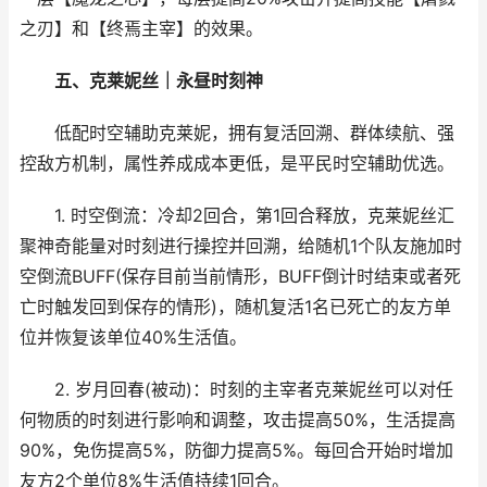
之刃】和【终焉主宰】的效果。
五、克莱妮丝｜永昼时刻神
低配时空辅助克莱妮，拥有复活回溯、群体续航、强
控敌方机制，属性养成成本更低，是平民时空辅助优选。
1. 时空倒流：冷却2回合，第1回合释放，克莱妮丝汇
聚神奇能量对时刻进行操控并回溯，给随机1个队友施加时
空倒流BUFF(保存目前当前情形，BUFF倒计时结束或者死
亡时触发回到保存的情形)，随机复活1名已死亡的友方单
位并恢复该单位40%生活值。
2. 岁月回春(被动)：时刻的主宰者克莱妮丝可以对任
何物质的时刻进行影响和调整，攻击提高50%，生活提高
90%，免伤提高5%，防御力提高5%。每回合开始时增加
友方2个单位8%生活值持续1回合。