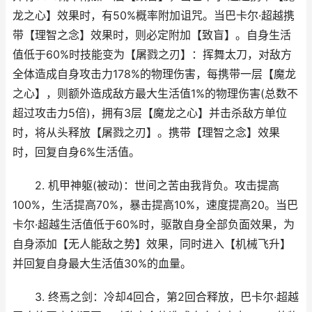
龙之心】效果时，有50%概率附加诅咒。当巴卡尔·超越携
带【理智之念】效果时，则必定附加【致盲】。自身生活
值低于60%时技能变为【屠戮之刃】：挥舞太刀，对敌方
全体造成自身攻击力178%的物理伤害，每携带一层【魔龙
之心】，则额外造成敌方最大生活值1%的物理伤害(总数不
超过攻击力5倍)，拥有3层【魔龙之心】并击杀敌方单位
时，将从头释放【屠戮之刃】。携带【理智之念】效果
时，回复自身6%生活值。
2. 机甲神躯(被动)：世间之苦由我背负。攻击提高
100%，生活提高70%，暴击提高10%，速度提高20。当巴
卡尔·超越生活值低于60%时，驱散自身全部负面效果，为
自身添加【无人能敌之势】效果，同时进入【机械飞升】
并回复自身最大生活值30%的血量。
3. 终焉之剑：冷却4回合，第2回合释放，巴卡尔·超越