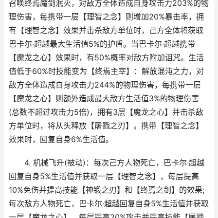
召唤终焉魔剑泯灭，对敌方全体造成自身攻击力203%的物
理伤害，每携带一层【理智之念】则增加20%暴击率，拥
有【理智之念】效果并击杀敌方单位时，己方全体将获取
巴卡尔·超越最大生活值5%的护盾。当巴卡尔·超越携带
【魔龙之心】效果时，有50%概率对敌方附加诅咒。生活
值低于60%时技能变为【终焉主宰】：解放混沌之力，对
敌方全体造成自身攻击力244%的物理伤害，每携带一层
【魔龙之心】则额外造成最大敌方生活值3%的物理伤害
(总数不超过攻击力5倍)，拥有3层【魔龙之心】并击杀敌
方单位时，将从头释放【屠戮之刃】。携带【理智之念】
效果时，回复自身6%生活值。
4. 机械飞升(被动)：每次己方人物死亡，巴卡尔·超越
回复自身5%生活值并获取一层【理智之念】，每层提高
10%免伤并提高技能【神锻之刃】和【终焉之剑】的效果;
每次敌方人物死亡，巴卡尔·超越回复自身5%生活值并获取
一层【魔龙之心】，每层提高20%攻击并提高技能【屠戮