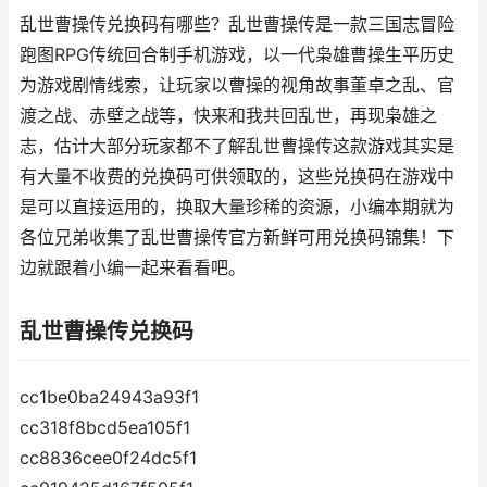
乱世曹操传兑换码有哪些？乱世曹操传是一款三国志冒险
跑图RPG传统回合制手机游戏，以一代枭雄曹操生平历史
为游戏剧情线索，让玩家以曹操的视角故事董卓之乱、官
渡之战、赤壁之战等，快来和我共回乱世，再现枭雄之
志，估计大部分玩家都不了解乱世曹操传这款游戏其实是
有大量不收费的兑换码可供领取的，这些兑换码在游戏中
是可以直接运用的，换取大量珍稀的资源，小编本期就为
各位兄弟收集了乱世曹操传官方新鲜可用兑换码锦集！下
边就跟着小编一起来看看吧。
乱世曹操传兑换码
cc1be0ba24943a93f1
cc318f8bcd5ea105f1
cc8836cee0f24dc5f1