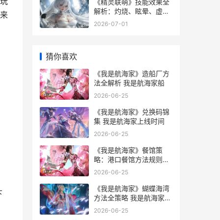
玩
《精灵联萌》技能效果全
解析：灼烧、眩晕、虚弱
来
等Debuff实战指导 精灵
2026-07-01
联盟怎么玩
猜你喜欢
《我是航海家》造船厂方
法全解析 我是航海家船
2026-06-25
《我是航海家》兑换码锦
集 我是航海家上线时间
2026-06-25
《我是航海家》餐馆策
略：港口餐馆方法规则详
细解答 我是航海家攻略
2026-06-25
《我是航海家》蝴蝶海湾
下
方法全策略 我是航海家
吧女
2026-06-25