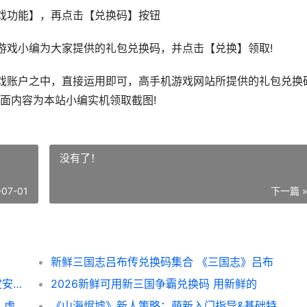
功能】，再点击【兑换码】按钮
戏小编为大家提供的礼包兑换码，并点击【兑换】领取!
账户之中，直接运用即可，高手机游戏网站所提供的礼包兑换
面内容为本站小编实机领取截图!
没有了！
-07-01
下一篇 
新鲜三国志吕布传兑换码集合 《三国志》吕布
《三国杀OL互通版》族荀彧策略2.0｜何以定安 三国杀ol互通版界马超第5关
2026新鲜可用新三国争霸兑换码 用新鲜的
《精灵联萌》技能效果全解析：灼烧、眩晕、虚弱等Debuff实战指导 精灵联盟怎么玩
《山海烬墟》新人策略：萌新入门指导&基础特色方法说明 山海烬和暗星烬