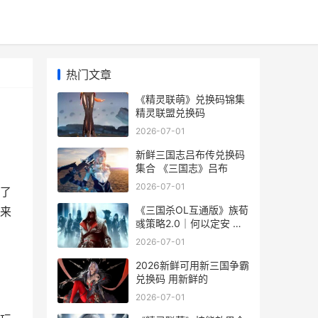
热门文章
《精灵联萌》兑换码锦集
精灵联盟兑换码
2026-07-01
新鲜三国志吕布传兑换码
集合 《三国志》吕布
2026-07-01
了
《三国杀OL互通版》族荀
来
彧策略2.0｜何以定安 三
国杀ol互通版界马超第5关
2026-07-01
2026新鲜可用新三国争霸
兑换码 用新鲜的
2026-07-01