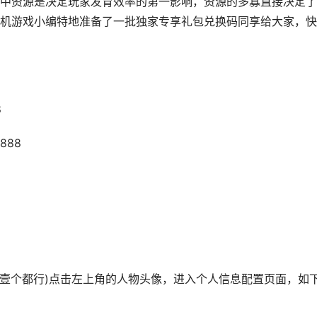
资源是决定玩家发育效率的第一影响，资源的多寡直接决定了
机游戏小编特地准备了一批独家专享礼包兑换码同享给大家，快
8
888
意壹个都行)点击左上角的人物头像，进入个人信息配置页面，如