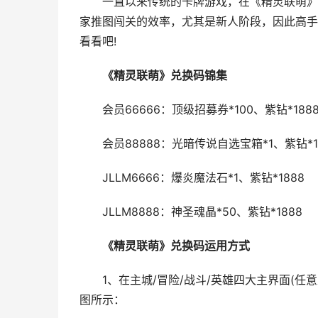
一直以来传统的卡牌游戏，在《精灵联萌》中
家推图闯关的效率，尤其是新人阶段，因此高手
看看吧!
《精灵联萌》兑换码锦集
会员66666：顶级招募券*100、紫钻*188
会员88888：光暗传说自选宝箱*1、紫钻*1
JLLM6666：爆炎魔法石*1、紫钻*1888
JLLM8888：神圣魂晶*50、紫钻*1888
《精灵联萌》兑换码运用方式
1、在主城/冒险/战斗/英雄四大主界面(任
图所示：