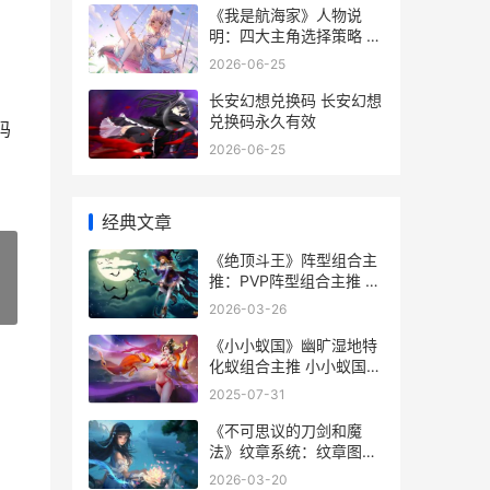
《我是航海家》人物说
明：四大主角选择策略 我
是航海家船
2026-06-25
长安幻想兑换码 长安幻想
兑换码永久有效
码
2026-06-25
经典文章
《绝顶斗王》阵型组合主
推：PVP阵型组合主推 绝
顶有动画吗
»
2026-03-26
《小小蚁国》幽旷湿地特
化蚁组合主推 小小蚁国区
域战攻略
2025-07-31
《不可思议的刀剑和魔
法》纹章系统：纹章图鉴
机制策略说明 不可思议的
2026-03-20