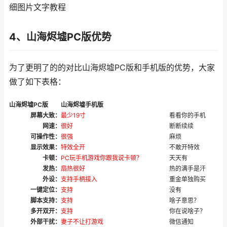
细图片文字教程
4、山海烬墟PC版优势
为了更明了的的对比山海烬墟PC版和手机版的优势，大家
做了如下表格：
山海烬墟PC版
山海烬墟手机版
屏幕大致：
最少19寸
看看你的手机
网速：
很好
断断续续
可操作性：
很强
麻烦
显示效果：
特效全开
不敢开特效
卡顿：
PC玩手机游戏你跟我说卡顿？
天天有
发热：
扇热很好
热的满手是汗
外设：
支持手柄接入
重金单独购买
一键定位：
支持
没有
脚本支持：
支持
啥子意思？
多开双开：
支持
你在说啥子？
外部干扰：
妻子不让打游戏
微信通知