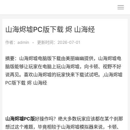
山海烬墟PC版下载 烬 山海经
作者：
admin
•
更新时间：2026-07-01
摘要：山海烬墟电脑版下载由美丽幽幽提供，山海烬墟电
脑版能够让玩家在电脑上玩山海烬墟，向卡顿、视野不好
说再见。喜欢山海烬墟的玩家快来下载试试吧。,山海烬墟
PC版下载 烬 山海经
山海烬墟PC版
好操作吗？绝大多数玩家应该都在某个刹那
想过这个难题，毕竟相较于山海烬墟模拟器来说，卡顿、