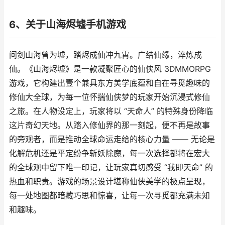
6、关于山海烬墟手机游戏
问剑山海曾为墟，踏烬成仙冲九霄。广结仙缘，淬炼成
仙。《山海烬墟》是一款凝聚匠心的仙侠风 3DMMORPG
游戏，它构建出壹个兼具东方美学底蕴和自在寻觅趣味的
修仙大全球，为每一位怀揣仙侠梦的玩家开始沉浸式修仙
之旅。在人物设定上，玩家将以 “天命人” 的特殊身份降临
这片奇幻天地。从踏入修仙界的那一刻起，便不再是故事
的旁观者，而是推动全球命运走给的核心力量 —— 无论是
化解危机还是平定纷争斩妖除魔，每一次选择都将在宏大
的全球观中留下唯一印记，让玩家真切感受 “我即天命” 的
热血和职责。游戏的场景设计堪称仙侠美学的极点呈现，
每一处地图都暗藏巧思和惊喜，让每一次寻觅都充满未知
和趣味。