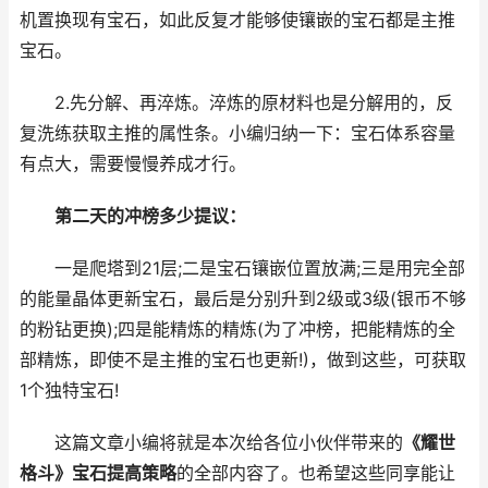
机置换现有宝石，如此反复才能够使镶嵌的宝石都是主推
宝石。
2.先分解、再淬炼。淬炼的原材料也是分解用的，反
复洗练获取主推的属性条。小编归纳一下：宝石体系容量
有点大，需要慢慢养成才行。
第二天的冲榜多少提议：
一是爬塔到21层;二是宝石镶嵌位置放满;三是用完全部
的能量晶体更新宝石，最后是分别升到2级或3级(银币不够
的粉钻更换);四是能精炼的精炼(为了冲榜，把能精炼的全
部精炼，即使不是主推的宝石也更新!)，做到这些，可获取
1个独特宝石!
这篇文章小编将就是本次给各位小伙伴带来的
《耀世
格斗》宝石提高策略
的全部内容了。也希望这些同享能让