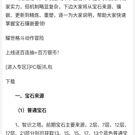
家实力，但机制略显复杂，下边大家将从宝石来源、镶
嵌、更新到精炼、重塑，逐一为大家说明，帮助大家快速
掌握宝石镶嵌要领!
耀世格斗
动作冒险
上线送百连抽+百万银币！
[进入专区]
|
PC版
|
礼包
下载
一、宝石来源
（1）普通宝石
1、智识之塔。前期宝石主要来源，2层、7层、12层、
17层、21层分别可获取13、15、15、17、13个蓝色普通宝