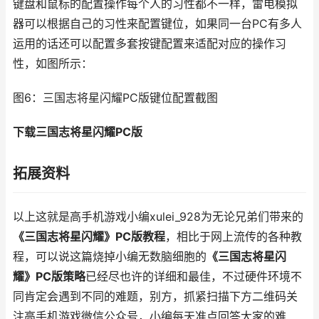
键盘和鼠标的配置操作每个人的习性都不一样，雷电模拟
器可以根据自己的习性来配置键位，如果同一台PC有多人
运用的话还可以配置多套按键配置来适配对应的操作习
性，如图所示：
图6：三国志将星闪耀PC版键位配置截图
下载三国志将星闪耀PC版
拓展资料
以上这就是高手机游戏小编xulei_928为无论兄弟们带来的
《三国志将星闪耀》PC版教程
，相比于网上流传的各种教
程，可以说这篇烧掉小编无数脑细胞的
《三国志将星闪
耀》PC版策略
已经尽也许的详细和最佳，不过硬件环境不
同肯定会遇到不同的难题，别方，抓紧扫描下方二维码关
注高手机游戏微信公众号，小编每天准点回答大家的难