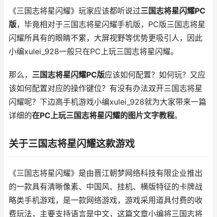
《三国志将星闪耀》玩家应该都听说过
三国志将星闪耀PC
版
，毕竟相对于三国志将星闪耀手机版，PC版三国志将星
闪耀所具有的眼睛不累，大屏视野等优势更吸引人，因此
小编xulei_928一般只在PC上玩三国志将星闪耀。
那么，
三国志将星闪耀PC版
应该如何配置？如何玩？又应
该如何配置对应的操作键位？有没有办法双开三国志将星
闪耀呢？下边高手机游戏小编xulei_928就为大家带来一篇
详细的
在PC上玩三国志将星闪耀的图片文字教程
。
关于三国志将星闪耀这款游戏
《三国志将星闪耀》是由晋江朝梦网络科技有限企业推出
的一款具有清晰像素、中国风、挂机、横版特征的卡牌战
略类手机游戏，是一款网络游戏，游戏采用道具付费的收
费玩法，主要支持语言是中文，这篇文章小编将三国志将