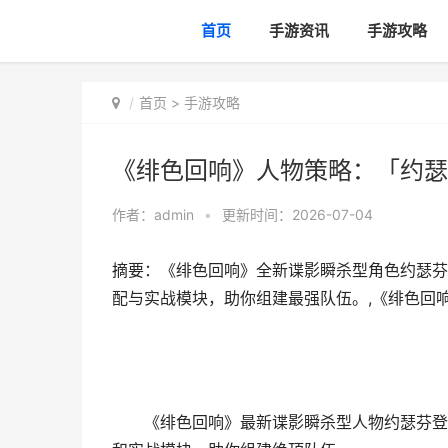
首页
手游资讯
手游攻略
首页
>
手游攻略
《绯色回响》人物策略：「约瑟
作者：
admin
•
更新时间：2026-07-04
摘要：《绯色回响》全新谍影瞬杀型角色约瑟芬
配与实战模块，助你组建最强队伍。,《绯色回
《绯色回响》最新谍影瞬杀型人物约瑟芬登场