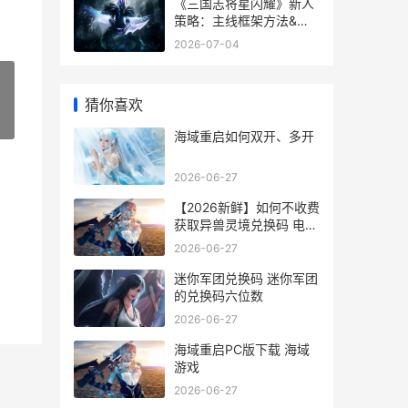
《三国志将星闪耀》新人
策略：主线框架方法&武
将养成组合机制说明 三国
2026-07-04
志将星传武将录用地点
猜你喜欢
»
海域重启如何双开、多开
2026-06-27
【2026新鲜】如何不收费
获取异兽灵境兑换码 电影
新鲜如初
2026-06-27
迷你军团兑换码 迷你军团
的兑换码六位数
2026-06-27
海域重启PC版下载 海域
游戏
2026-06-27