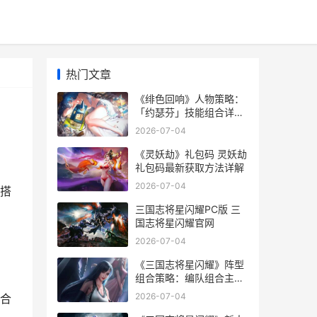
热门文章
《绯色回响》人物策略：
「约瑟芬」技能组合详细
解答 绯色百科
2026-07-04
《灵妖劫》礼包码 灵妖劫
礼包码最新获取方法详解
2026-07-04
搭
三国志将星闪耀PC版 三
国志将星闪耀官网
2026-07-04
《三国志将星闪耀》阵型
组合策略：编队组合主推
三国志 新星
2026-07-04
合