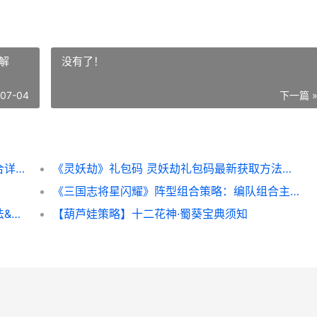
解
没有了！
-07-04
下一篇 
《绯色回响》人物策略：「约瑟芬」技能组合详细解答 绯色百科
《灵妖劫》礼包码 灵妖劫礼包码最新获取方法详解
《三国志将星闪耀》阵型组合策略：编队组合主推 三国志 新星
《三国志将星闪耀》新人策略：主线框架方法&武将养成组合机制说明 三国志将星传武将录用地点
【葫芦娃策略】十二花神·蜀葵宝典须知