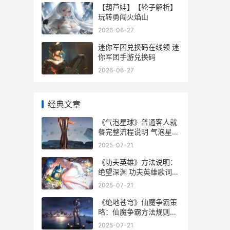
【葫芦娃】【轮子解析】
玩转勇闯火焰山
2026-06-27
迷你军团兑换码在线领 迷
你军团手游兑换码
2026-06-27
经典文章
《气泡星球》普通客人就
餐完整流程说明 气泡星球
是什么套路
2025-07-21
《功夫英雄》方法说明：
绝望深渊 功夫英雄歌词是
什么意思
2025-07-21
《绝地苍穹》仙魔争霸策
略：仙魔争霸方法规则详
细解答 绝地苍穹正版
2025-07-21