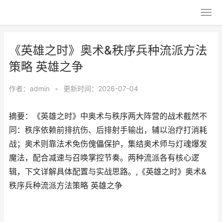
《英雄之时》奥术&秩序兵种流派方法
策略 英雄之争
作者：
admin
•
更新时间：2026-07-04
摘要：《英雄之时》中奥术与秩序两大阵营的战术截然不
同：秩序依赖前排抗伤、后排射手输出，辅以治疗打消耗
战；奥术则靠法术免伤傀儡保护，集结奥术师与灯魂爆发
魔法，配合减速与召唤掌控节奏。两种流派各有核心逻
辑，下文详解具体配置与实战思路。,《英雄之时》奥术&
秩序兵种流派方法策略 英雄之争