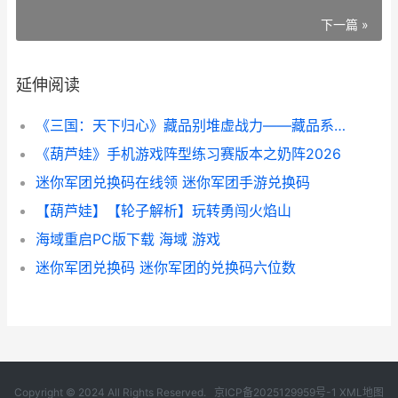
下一篇 »
延伸阅读
《三国：天下归心》藏品别堆虚战力——藏品系统组合思路解析 三国天下归心官网
《葫芦娃》手机游戏阵型练习赛版本之奶阵2026
迷你军团兑换码在线领 迷你军团手游兑换码
【葫芦娃】【轮子解析】玩转勇闯火焰山
海域重启PC版下载 海域 游戏
迷你军团兑换码 迷你军团的兑换码六位数
Copyright © 2024 All Rights Reserved.
京ICP备2025129959号-1
XML地图