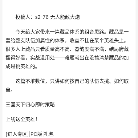
投稿人：s2-76 无人能敌大炮
今天给大家带来一篇藏品体系的组合思路。藏品是一
套给整支队伍加属性的体系，收益不挂在某个英雄头上。
很多人上藏品只看质量高不高、器韵度满不满，结局府藏
摆得好看，实战没用处——难题就出在没搞清楚藏品的加
成是挑英雄的。
这篇不堆数值，只讲如何按自己的队伍去挑、如何取
舍。
三国天下归心
即时策略
上线送全英雄！
[进入专区]
|
PC版
|
礼包