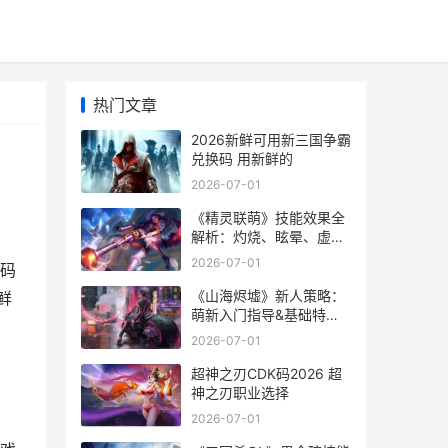
热门文章
2026新鲜可用新三国争霸
兑换码 用新鲜的
2026-07-01
《精灵联萌》技能效果全
解析：灼烧、眩晕、虚弱
等Debuff实战指导 精灵
2026-07-01
码
联盟怎么玩
《山海烬墟》新人策略：
鲜
萌新入门指导&基础特色
方法说明 山海烬和暗星烬
2026-07-01
超神之刃CDK码2026 超
神之刃职业选择
2026-07-01