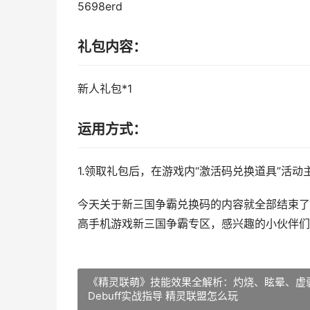
5698erd
礼包内容：
新人礼包*1
运用方式：
1.领取礼包后，在游戏内“激活码兑换道具”活动
今天关于新三国争霸兑换码的内容就全部结束了
高手机游戏新三国争霸专区，感兴趣的小伙伴们
《精灵联萌》技能效果全解析：灼烧、眩晕、虚
Debuff实战指导 精灵联盟怎么玩