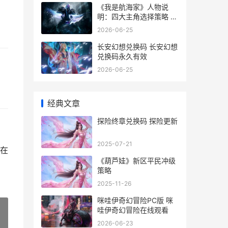
《我是航海家》人物说
明：四大主角选择策略 我
是航海家船
2026-06-25
长安幻想兑换码 长安幻想
兑换码永久有效
2026-06-25
经典文章
探险终章兑换码 探险更新
2025-07-21
在
《葫芦娃》新区平民冲级
策略
2025-11-26
咪哇伊奇幻冒险PC版 咪
哇伊奇幻冒险在线观看
2026-06-23