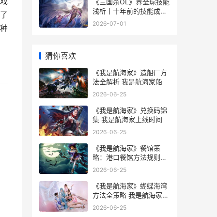
戏
《三国杀OL》界全琮技能
浅析丨十年前的技能成功
了
转生 三国杀ol界关羽突破
2026-07-01
种
攻略
猜你喜欢
《我是航海家》造船厂方
法全解析 我是航海家船
2026-06-25
《我是航海家》兑换码锦
集 我是航海家上线时间
2026-06-25
《我是航海家》餐馆策
略：港口餐馆方法规则详
细解答 我是航海家攻略
2026-06-25
《我是航海家》蝴蝶海湾
方法全策略 我是航海家
吧女
2026-06-25