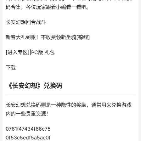
码合集，各位玩家跟着小编看一看吧。
长安幻想
回合战斗
新春大礼到账！不收费领新坐骑[锦鲤]
[进入专区]
|
PC版
|
礼包
下载
《长安幻想》兑换码
长安幻想兑换码则是一种隐性的奖励，通常用来兑换游戏
内的一些贵重资源！
0761f47434f66c75
0f53c5edf5a5ae0f