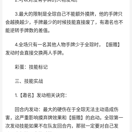
3.最大的限制是全琮自己不能额外摸牌，他的手牌只
会越换越少，手牌最少的时候技能直接废了，有邀名也不
能逆转手牌数的差值。
4.全场只有一名其他人物手牌少于全琮时，【振赡】
发动时会直接交换两人手牌。
彩蛋：技能标记
三、技能实战
1.【邀名】发动相关诀窍：
回合内发动：最大的硬伤在于全琮无法主动造成伤
害，这严重影响摸弃牌效果和【振赡】的启动。全琮第一
次发动技能如果不在队友回合内，那就一定要对自己发