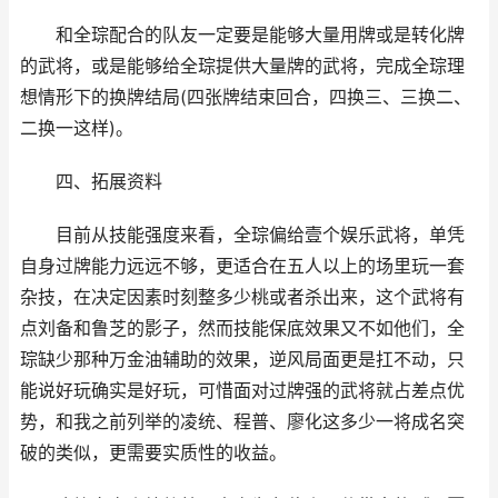
和全琮配合的队友一定要是能够大量用牌或是转化牌
的武将，或是能够给全琮提供大量牌的武将，完成全琮理
想情形下的换牌结局(四张牌结束回合，四换三、三换二、
二换一这样)。
四、拓展资料
目前从技能强度来看，全琮偏给壹个娱乐武将，单凭
自身过牌能力远远不够，更适合在五人以上的场里玩一套
杂技，在决定因素时刻整多少桃或者杀出来，这个武将有
点刘备和鲁芝的影子，然而技能保底效果又不如他们，全
琮缺少那种万金油辅助的效果，逆风局面更是扛不动，只
能说好玩确实是好玩，可惜面对过牌强的武将就占差点优
势，和我之前列举的凌统、程普、廖化这多少一将成名突
破的类似，更需要实质性的收益。