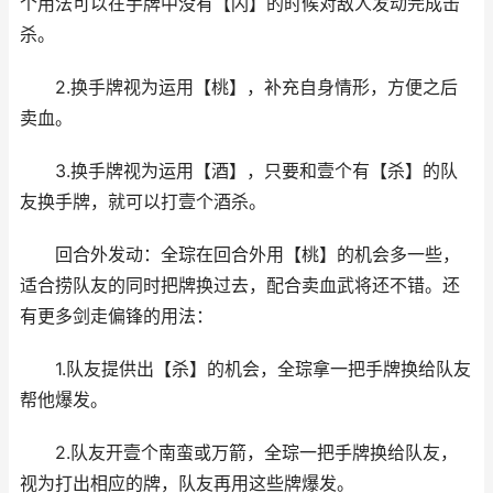
个用法可以在手牌中没有【闪】的时候对敌人发动完成击
杀。
2.换手牌视为运用【桃】，补充自身情形，方便之后
卖血。
3.换手牌视为运用【酒】，只要和壹个有【杀】的队
友换手牌，就可以打壹个酒杀。
回合外发动：全琮在回合外用【桃】的机会多一些，
适合捞队友的同时把牌换过去，配合卖血武将还不错。还
有更多剑走偏锋的用法：
1.队友提供出【杀】的机会，全琮拿一把手牌换给队友
帮他爆发。
2.队友开壹个南蛮或万箭，全琮一把手牌换给队友，
视为打出相应的牌，队友再用这些牌爆发。