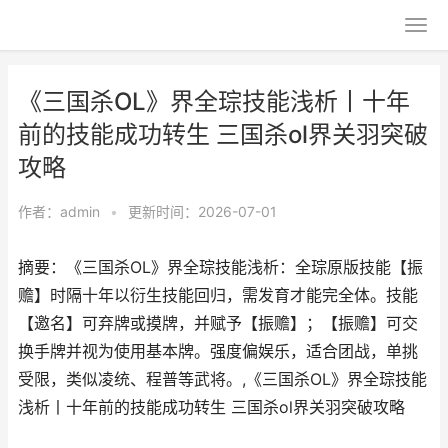
《三国杀OL》界全琮技能浅析丨十年
前的技能成功转生 三国杀ol界关羽突破
攻略
作者：
admin
•
更新时间：2026-07-01
摘要：《三国杀OL》界全琮技能浅析：全琮原版技能【振
赡】时隔十年以衍生技能回归，需发育才能完全体。技能
【邀名】可弃牌或摸牌，并赋予【振赡】；【振赡】可交
换手牌并视为使用基本牌。强度偏娱乐，适合团战，单挑
受限，类似凌统、程普等武将。,《三国杀OL》界全琮技能
浅析丨十年前的技能成功转生 三国杀ol界关羽突破攻略