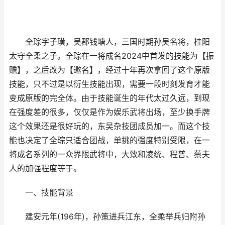
全琮字子璜，吴郡钱塘人，三国时期孙吴名将，桂阳
太守全柔之子。全琮在一将成名2024中首发的技能为【振
赡】，之后改为【邀名】，经过十年再次拿回了这个原版
技能，只不过是以衍生技能出现，需要一段时刻发育才能
变成原版的完全体。由于技能诞生的年代太过久远，到现
在强度差的很多，仅仅是作为娱乐武将出场，至少换手牌
这个效果还是很好玩的，东吴杂技团成员加一。而这个技
能也决定了全琮只适合团战，单挑的强度特别受限，在一
将成名系列的一众界限武将中，大致和凌统、程普、蔡夫
人的加强程度等于。
一、技能背景
建安元年(196年)，孙策进兵江东，全柔举兵归附孙