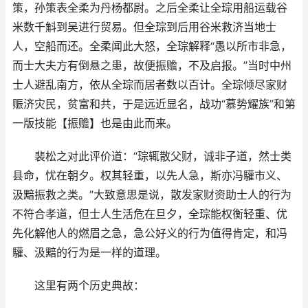
策，孙策表全柔为丹杨都尉。之后全柔让全琮用船运载谷
米数千斛到吴进行贸易。但全琮到后用谷米救济当地士
人，空船而还。全柔闻此大怒，全琮解释“愚以所市非急，
而士大夫方有倒悬之患，故便振赡，不及启报。”当时中州
士人避乱南方，依从全琮而居者数以百计。全琮倾尽家财
赈济灾民，贫富和共，于是远近显名，战功“慕势耀族”和第
一版技能【振赡】也是由此而来。
裴松之对此评价道：“琮辄散父财，诚非子道，然士类
县命，忧在朝夕。权其轻重，以先人急，斯亦冯驩市义、
汲黯振救之类。”大致意思是说，散发家财资助士人的行为
不符合孝道，但士人生活危在旦夕，全琮能权衡轻重、优
先化解他人的燃眉之急，急公好义的行为值得肯定，和冯
驩、汲黯的行为是一样的道理。
这里有两个历史典故：