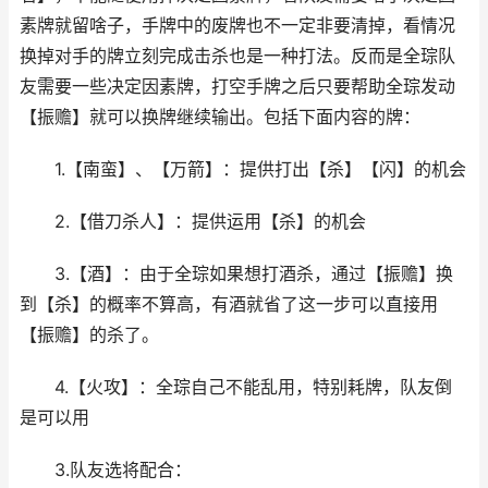
素牌就留啥子，手牌中的废牌也不一定非要清掉，看情况
换掉对手的牌立刻完成击杀也是一种打法。反而是全琮队
友需要一些决定因素牌，打空手牌之后只要帮助全琮发动
【振赡】就可以换牌继续输出。包括下面内容的牌：
1.【南蛮】、【万箭】：提供打出【杀】【闪】的机会
2.【借刀杀人】：提供运用【杀】的机会
3.【酒】：由于全琮如果想打酒杀，通过【振赡】换
到【杀】的概率不算高，有酒就省了这一步可以直接用
【振赡】的杀了。
4.【火攻】：全琮自己不能乱用，特别耗牌，队友倒
是可以用
3.队友选将配合：