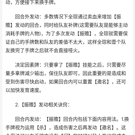
动，方便接下来换手牌。
回合外发动：多数情况下全琮通过卖血来增加【振
赡】发动的回合，同时给队友补牌(这需要队友是能够主动
消耗手牌的人物)，为了多次发动【振赡】，全琮就需要保
证自己的手牌数和队友的差值不太大，这样全琮和壹个队
友换完了手牌之后就不会直接哑火。
决定因素牌：只要拿了【振赡】技能之后，只需要尽
量多拿牌减少输出，保住队友即可，因此重要的是造成和
受到伤害尽快启动，如果回合内可以重置【邀名】，还可
以加快发育速度。
2.【振赡】发动相关诀窍：
回合内发动：【振赡】回合内包括下面内容用法。1.换
手牌视为运用【杀】，造成伤害之后再发动【邀名】。这