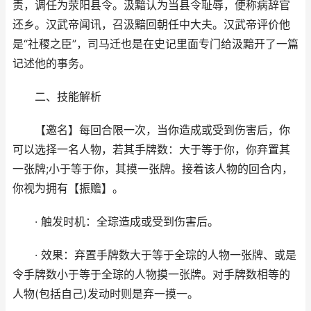
责，调任为荥阳县令。汲黯认为当县令耻辱，便称病辞官
还乡。汉武帝闻讯，召汲黯回朝任中大夫。汉武帝评价他
是“社稷之臣”，司马迁也是在史记里面专门给汲黯开了一篇
记述他的事务。
二、技能解析
【邀名】每回合限一次，当你造成或受到伤害后，你
可以选择一名人物，若其手牌数：大于等于你，你弃置其
一张牌;小于等于你，其摸一张牌。接着该人物的回合内，
你视为拥有【振赡】。
· 触发时机：全琮造成或受到伤害后。
· 效果：弃置手牌数大于等于全琮的人物一张牌、或是
令手牌数小于等于全琮的人物摸一张牌。对手牌数相等的
人物(包括自己)发动时则是弃一摸一。