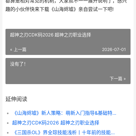
都算是相对常见的机制，大家就不一一展开说明了，感兴
趣的小伙伴快来下载《山海烬墟》亲自尝试一下吧!
超神之刃CDK码2026 超神之刃职业选择
« 上一篇
2026-07-01
没有了！
下一篇 »
延伸阅读
《山海烬墟》新人策略：萌新入门指导&基础特色方法说明 山海烬和暗星烬
超神之刃CDK码2026 超神之刃职业选择
《三国杀OL》界全琮技能浅析丨十年前的技能成功转生 三国杀ol界关羽突破攻略