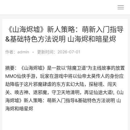
《山海烬墟》新人策略：萌新入门指导
&基础特色方法说明 山海烬和暗星烬
作者：
admin
•
更新时间：2026-07-01
摘要：《山海烬墟》是一款以“除魔卫道”为主线故事的放置
MMO仙侠手游，玩家在游戏中将以仙帝太昊传人的身份应
劫降临于这片邪魔肆虐的东方玄幻大陆，探秘境、闯天
关、唤古神、退邪魔，守卫天地清明，再证仙途大道!,《山
海烬墟》新人策略：萌新入门指导&基础特色方法说明 山
海烬和暗星烬