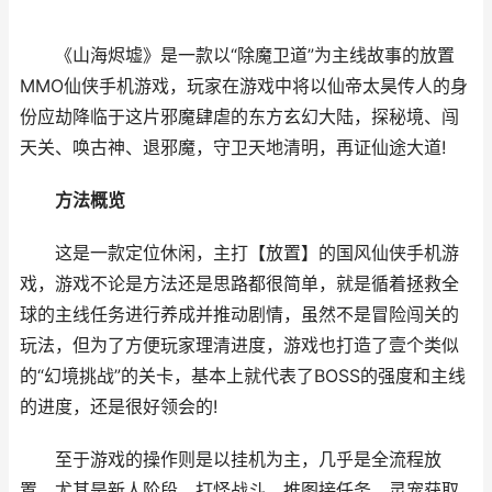
《山海烬墟》是一款以“除魔卫道”为主线故事的放置
MMO仙侠手机游戏，玩家在游戏中将以仙帝太昊传人的身
份应劫降临于这片邪魔肆虐的东方玄幻大陆，探秘境、闯
天关、唤古神、退邪魔，守卫天地清明，再证仙途大道!
方法概览
这是一款定位休闲，主打【放置】的国风仙侠手机游
戏，游戏不论是方法还是思路都很简单，就是循着拯救全
球的主线任务进行养成并推动剧情，虽然不是冒险闯关的
玩法，但为了方便玩家理清进度，游戏也打造了壹个类似
的“幻境挑战”的关卡，基本上就代表了BOSS的强度和主线
的进度，还是很好领会的!
至于游戏的操作则是以挂机为主，几乎是全流程放
置，尤其是新人阶段，打怪战斗、推图接任务、灵宠获取