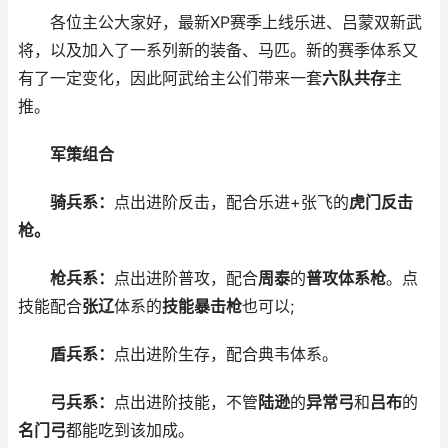
各位主公大家好，最新XP赛季上线乐进、吕蒙双新武
将，以及加入了一系列新的装备、马匹。新的赛季体系又
有了一定变化，因此阿武给主公们带来一套
六队共存
主
推。
军策组合
骑兵系：
点出进阶反击，配合乐进+张飞的
虎门反击
枪。
枪兵系：
点出进阶普攻，配合
周泰
的
普攻体系枪
。点
技能配合
张辽
体系的
技能暴击枪
也可以;
盾兵系：
点出进阶生存，配合典韦体系。
弓兵系：
点出进阶技能，不管
陆逊
的
异常弓
和
吕布
的
名门弓
都能吃到该加成。