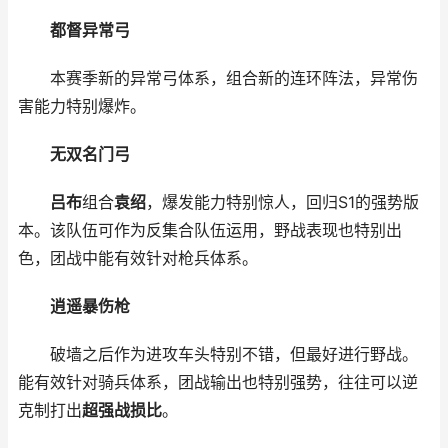
都督异常弓
本赛季新的异常弓体系，组合新的连环阵法，异常伤
害能力特别爆炸。
无双名门弓
吕布
组合
袁绍
，爆发能力特别惊人，回归S1的强势版
本。该队伍可作为反集合队伍运用，野战表现也特别出
色，团战中能有效针对枪兵体系。
逍遥暴伤枪
破墙之后作为进攻车头特别不错，但最好进行野战。
能有效针对骑兵体系，团战输出也特别强势，往往可以逆
克制打出
超强战损比
。