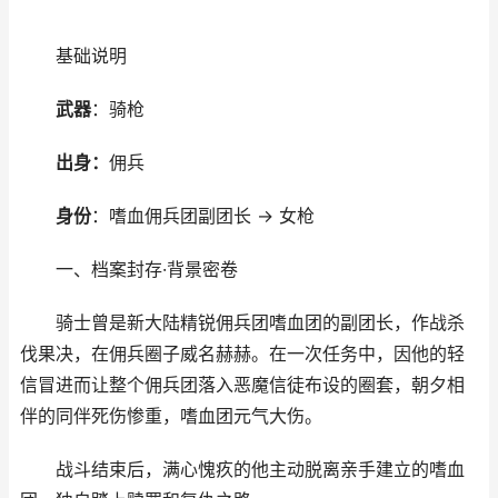
基础说明
武器
：骑枪
出身：
佣兵
身份
：嗜血佣兵团副团长 → 女枪
一、档案封存·背景密卷
骑士曾是新大陆精锐佣兵团嗜血团的副团长，作战杀
伐果决，在佣兵圈子威名赫赫。在一次任务中，因他的轻
信冒进而让整个佣兵团落入恶魔信徒布设的圈套，朝夕相
伴的同伴死伤惨重，嗜血团元气大伤。
战斗结束后，满心愧疚的他主动脱离亲手建立的嗜血