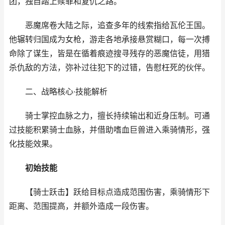
团，独自踏上赎罪和复仇之路。
恶魔席卷大陆之际，追查多年的线索指给瓦伦王国。
他辗转归国成为女枪，游走各地承接悬赏糊口，每一次搏
命除了谋生，皆是在循着痕迹搜寻残存的恶魔信徒，用猎
杀仇敌的方法，弥补过往犯下的过错，告慰枉死的伙伴。
二、战略核心·技能解析
骑士掌控血脉之力，擅长持续输出和近身压制。可通
过技能积累骑士血脉，并借助嗜血巨兽进入乘骑情形，强
化技能效果。
初始技能
【骑士跃击】跃给目标点造成范围伤害，乘骑情形下
距离、范围提高，并额外造成一段伤害。