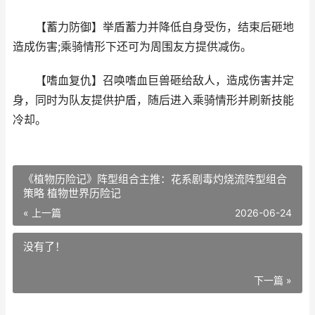
【蓄力防御】举盾蓄力并降低自身受伤，结束后砸地
造成伤害;乘骑情形下还可为周围友方提供减伤。
【嗜血复仇】召唤嗜血巨兽砸给敌人，造成伤害并定
身，同时为队友提供护盾，随后进入乘骑情形并刷新技能
冷却。
《植物历险记》阵型组合主推：花系剧毒灼烧流阵型组合
策略 植物世界历险记
« 上一篇
2026-06-24
没有了！
下一篇 »