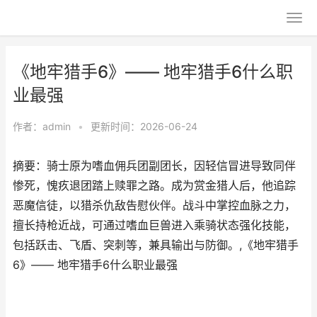
《地牢猎手6》—— 地牢猎手6什么职
业最强
作者：
admin
•
更新时间：2026-06-24
摘要：骑士原为嗜血佣兵团副团长，因轻信冒进导致同伴
惨死，愧疚退团踏上赎罪之路。成为赏金猎人后，他追踪
恶魔信徒，以猎杀仇敌告慰伙伴。战斗中掌控血脉之力，
擅长持枪近战，可通过嗜血巨兽进入乘骑状态强化技能，
包括跃击、飞盾、突刺等，兼具输出与防御。,《地牢猎手
6》—— 地牢猎手6什么职业最强