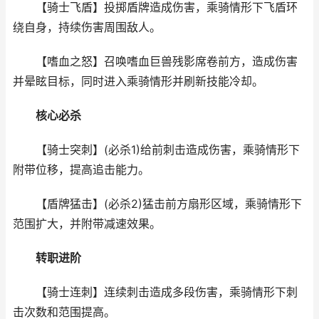
【骑士飞盾】投掷盾牌造成伤害，乘骑情形下飞盾环
绕自身，持续伤害周围敌人。
【嗜血之怒】召唤嗜血巨兽残影席卷前方，造成伤害
并晕眩目标，同时进入乘骑情形并刷新技能冷却。
核心必杀
【骑士突刺】(必杀1)给前刺击造成伤害，乘骑情形下
附带位移，提高追击能力。
【盾牌猛击】(必杀2)猛击前方扇形区域，乘骑情形下
范围扩大，并附带减速效果。
转职进阶
【骑士连刺】连续刺击造成多段伤害，乘骑情形下刺
击次数和范围提高。