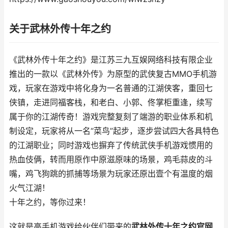
关于武林外传十年之约
《武林外传十年之约》是江苏三九互娱网络科技有限企业
推出的一款以《武林外传》为原型的武侠复古MMO手机游
戏，玩家在游戏中将化身为一名普通的江湖侠客，重回七
侠镇，走进同福客栈，和老白、小郭、佟掌柜重逢，续写
属于你的江湖传奇！游戏完整复刻了端游的职业体系和机
制设定，玩家将从一名“菜鸟”起步，逐步尝试四大各具特色
的江湖职业；同时游戏也摒弃了传统武侠手机游戏惯用的
热血伎俩，转而用原作中原滋原味的场景，鸡毛蒜皮的斗
嘴，鸡飞狗跳的抓捕等场景为玩家还原出壹个有温度的烟
火气江湖！
十年之约，等你过来！
这就是高手机游戏给伙伴们带来的
武林外传十年之约官网