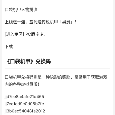
口袋机甲
人物扮演
上线送十连，签到送传说机甲「男爵」！
[进入专区]
|
PC版
|
礼包
下载
《口袋机甲》兑换码
口袋机甲兑换码则是一种隐形的奖励，常常用于获取游戏
内的各种虚拟货币！
jjd7ee8a4afe21d465
jj7ee1cd9c0d05b7fe
jj3b0ec54048fa2012