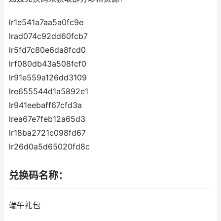
lr1e541a7aa5a0fc9e
lrad074c92dd60fcb7
lr5fd7c80e6da8fcd0
lrf080db43a508fcf0
lr91e559a126dd3109
lre655544d1a5892e1
lr941eebaff67cfd3a
lrea67e7feb12a65d3
lr18ba2721c098fd67
lr26d0a5d65020fd8c
兑换码名称：
端午礼包