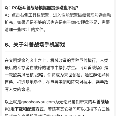
Q：PC版斗兽战场模拟器提示磁盘不足？
A：点击右侧工具栏配置，进入性能配置磁盘管理勾选自动
扩充，如果还是不够的话也许是由于你PC硬盘不足，需要
清理一些PC上的文件。
6、关于斗兽战场手机游戏
在文明烬余的废土之上，机械改造的异种巨兽横行，人类
最后的幸存者在破碎的城市中挣扎求生。《斗兽战场》是
一款欧美风硬核 战略，你将成为末世领袖，通过孵化异种
巨兽、打造基地堡垒，在巨兽围猎和阵营对抗中，亲手改
写人类的命运。
以上就是gaoshouyou.com为无论兄弟们带来的
斗兽战场
PC版下载和配置方式
，若还有其它疑问可以扫描下方二维