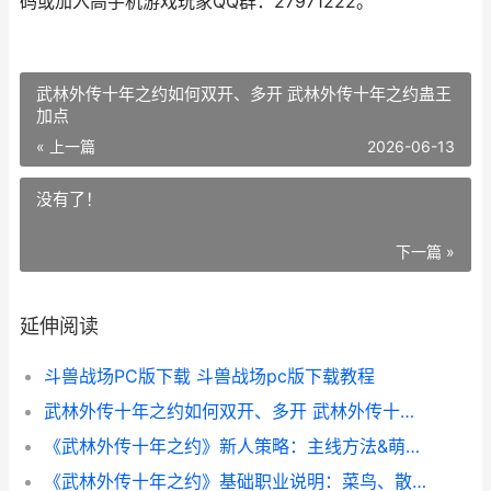
码或加入高手机游戏玩家QQ群：27971222。
武林外传十年之约如何双开、多开 武林外传十年之约蛊王
加点
« 上一篇
2026-06-13
没有了！
下一篇 »
延伸阅读
斗兽战场PC版下载 斗兽战场pc版下载教程
武林外传十年之约如何双开、多开 武林外传十年之约蛊王加点
《武林外传十年之约》新人策略：主线方法&萌新养成提高思路说明 武林外传十年之约枪豪加点 枪豪怎么玩
《武林外传十年之约》基础职业说明：菜鸟、散人、游侠职业说明 武林外传十年之约39官方