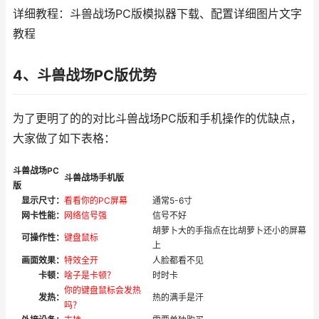
详细教程：斗兽战场PC版模拟器下载、配置详细图片文字
教程
4、斗兽战场PC版优势
为了更明了的的对比斗兽战场PC版和手机操作的优缺点，
大家做了如下表格：
斗兽战场PC
斗兽战场手机版
版
显示尺寸：
看看你的PC屏幕
通常5-6寸
网卡性能：
网络信号强
信号不好
胡萝卜大的手指点在比胡萝卜还小的屏幕
可操作性：
键盘鼠标
上
画面效果：
特效全开
人脸都看不见
卡顿：
啥子是卡顿？
时时卡
你的键盘鼠标会发热
发热：
热的满手是汗
吗？