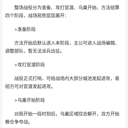
整场战役分为准备、攻打官渡、乌巢开始、方法结算
四个阶段，战场局势层层展开：
>准备阶段
方法开始后默认进入本阶段，主公可进入战场编辑、
调整部队，暂无法派兵出征。
>攻打官渡阶段
战役正式打响，可给战场内大部分城池发起进攻，袁
绍方可对官渡发起进攻。
>乌巢开始阶段
对局开始一段时刻后，乌巢区域综合解开，双方开始
粮仓争夺战。