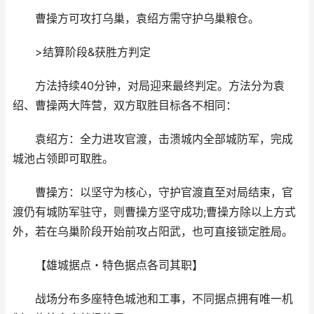
曹操方可攻打乌巢，袁绍方需守护乌巢粮仓。
>结算阶段&获胜方判定
方法持续40分钟，对局迎来最终判定。方法分为袁
绍、曹操两大阵营，双方取胜目标各不相同：
袁绍方：全力进攻官渡，击溃城内全部城防军，完成
城池占领即可取胜。
曹操方：以坚守为核心，守护官渡直至对局结束，官
渡仍有城防军驻守，则曹操方坚守成功;曹操方除以上方式
外，若在乌巢阶段开始前攻占阳武，也可直接锁定胜局。
【雄城据点・特色据点各司其职】
战场分布多座特色城池和工事，不同据点拥有唯一机