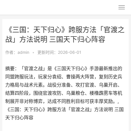
《三国：天下归心》跨服方法「官渡之
战」方法说明 三国天下归心阵容
作者：
admin
•
更新时间：2026-06-01
摘要：「官渡之战」是《三国天下归心》手游最新推出的
同盟跨服玩法，玩家分袁绍、曹操两大阵营，复刻历史兵
力格局与战术元素。战役分准备、攻打官渡、乌巢开启、
结算四阶段，围绕官渡攻防、乌巢粮仓、楼橹霹雳车等机
制展开非对称博弈，达成不同胜利目标可获丰厚奖励。,
《三国：天下归心》跨服方法「官渡之战」方法说明 三国
天下归心阵容