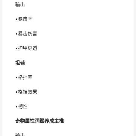
输出
•暴击率
•暴击伤害
•护甲穿透
坦辅
•格挡率
•格挡效果
•韧性
奇物属性词缀养成主推
输出