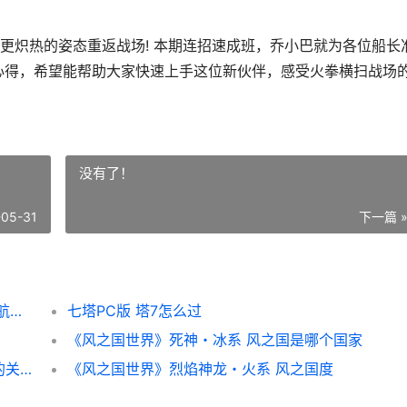
炽热的姿态重返战场! 本期连招速成班，乔小巴就为各位船长
心得，希望能帮助大家快速上手这位新伙伴，感受火拳横扫战场
没有了！
-05-31
下一篇 
《航海王热血航线》连招策略：阿拉巴斯坦 航海王热血航线官网
七塔PC版 塔7怎么过
《风之国世界》死神・冰系 风之国是哪个国家
《风之国世界》新人策略：宠物选择和职业的关联 游戏风之国
《风之国世界》烈焰神龙・火系 风之国度