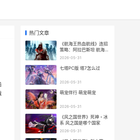
热门文章
《航海王热血航线》连招
策略：阿拉巴斯坦 航海王
热血航线官网
2026-05-31
七塔PC版 塔7怎么过
2026-05-31
船
萌宠伴行 萌宠萌宠
战
2026-05-31
《风之国世界》死神・冰
系 风之国是哪个国家
2026-05-31