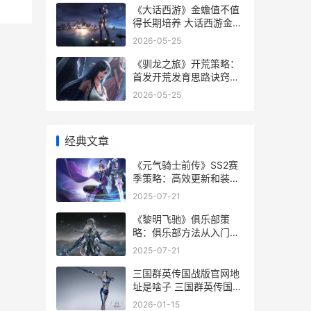
《大话西游》金蟾值不值
得长期培养 大话西游金婚
什么意思
2026-05-25
《驯龙之旅》开荒策略：
首发开荒发育思路诀窍同
享 驯龙之路完整版各种龙
2026-05-25
信息
经典文章
《元气骑士前传》SS2赛
季策略：高效更新和装备
打造指导 元气骑士前传下
2025-07-21
载
《黎明飞驰》俱乐部策
略：俱乐部方法从入门到
精通 黎明飞天鳐
2025-07-21
三国群英传国战版官网地
址是啥子 三国群英传国战
版贴吧
2026-01-15