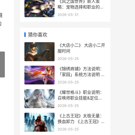
《风之国世界》新人策
略：宠物选择和职业的关
联 游戏风之国
准
2026-05-31
的
猜你喜欢
《大店小二》 大店小二开
服时间
2026-05-25
《锦绣商铺》方法说明：
»
「家园」系统方法说明 锦
绣商业中心售楼处
2026-05-25
《耀世格斗》职业说明：
召唤师职业技能&定位详
细解答 耀世登场
2026-05-25
《上古王冠》太极无量：
换血卸力 《上古王冠》太
后是谁
2026-05-25