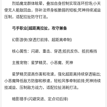
烈焰魔龙群体眩晕，叠加自身控制实现连环控场;小天
使无人能敌回血，弥补法师身板脆弱的短板;死神持续减益
压制，适配拉扯防守打法。
弓手职业|超距离拉扯，攻守兼备
幻影游侠(穿透打前排、超距离牵制)
核心属性：闪避、重击、穿透;抵抗反伤、抵抗格挡
主推宠物：星梦精灵、小恶魔、死神
星梦精灵提高伤害和攻速，强化超距离持续穿透输出;
小恶魔降低敌方防御和移速，轻松风筝牵制前排;死神持续
挂减益、压制敌方战力，适配拉扯消耗打法。
暗影猎手(闪避突进、定点切后排)