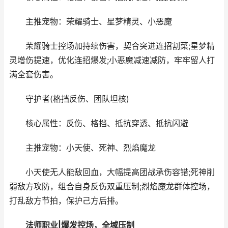
主推宠物：荣耀骑士、星梦精灵、小恶魔
荣耀骑士控场加持续伤害，契合突进连招割菜;星梦精
灵增伤提速，优化连招爆发;小恶魔减速减防，牢牢留人打
满全套伤害。
守护者(格挡反伤、团队坦核)
核心属性：反伤、格挡、抵抗穿透、抵抗闪避
主推宠物：小天使、死神、烈焰魔龙
小天使无人能敌回血，大幅提高团战承伤容错;死神削
弱敌方攻防，组合自身反伤双重压制;烈焰魔龙群体控场，
打乱敌方节拍，保护己方后排。
法师职业|爆发控场，全域压制