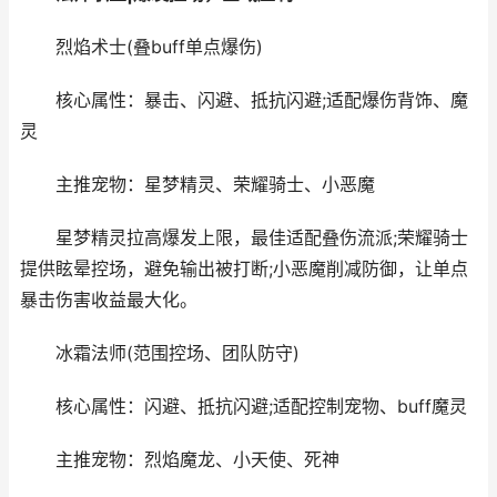
烈焰术士(叠buff单点爆伤)
核心属性：暴击、闪避、抵抗闪避;适配爆伤背饰、魔
灵
主推宠物：星梦精灵、荣耀骑士、小恶魔
星梦精灵拉高爆发上限，最佳适配叠伤流派;荣耀骑士
提供眩晕控场，避免输出被打断;小恶魔削减防御，让单点
暴击伤害收益最大化。
冰霜法师(范围控场、团队防守)
核心属性：闪避、抵抗闪避;适配控制宠物、buff魔灵
主推宠物：烈焰魔龙、小天使、死神