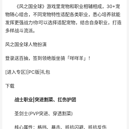
《风之国全球》游戏里宠物和职业相辅相成，30+宠
物随心组合，不同宠物特性适配各类职业，悉心培养就能
发挥更强战力!你可以选择适配宠物，结合自身职业，打造
多样战斗流派。
风之国全球
人物扮演
登录送百抽，签到领绝版坐骑「咩咩羊」！
[进入专区]
|
PC版
|
礼包
下载
战士职业|突进割菜、扛伤护团
圣剑士(PVP突进、穿透割菜)
核心属性：格挡、暴击、抵抗闪避、抵抗反伤