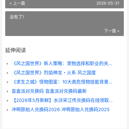
« 上一篇
2026-05-31
没有了！
下一篇 »
延伸阅读
《风之国世界》新人策略：宠物选择和职业的关联 游戏风之国
《风之国世界》烈焰神龙・火系 风之国度
《求生之城》怪物图鉴：10大高危怪物技能背景说明 求生之路里的怪物名字
盲盒派对兑换码 盲盒派对兑换码最新
【2026年5月新鲜】水浒宋江传兑换码在线领取 2026年五月份日历
冲啊原始人兑换码2026 冲啊原始人兑换码2025