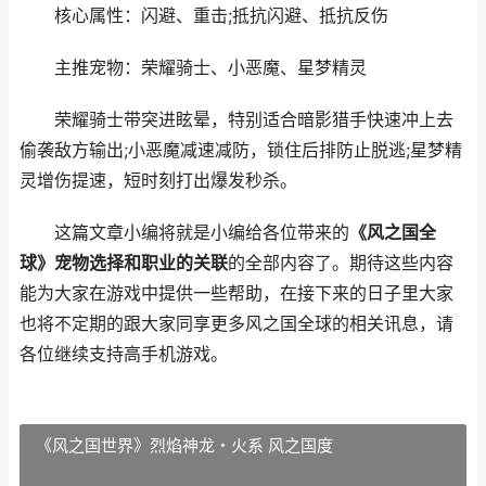
核心属性：闪避、重击;抵抗闪避、抵抗反伤
主推宠物：荣耀骑士、小恶魔、星梦精灵
荣耀骑士带突进眩晕，特别适合暗影猎手快速冲上去
偷袭敌方输出;小恶魔减速减防，锁住后排防止脱逃;星梦精
灵增伤提速，短时刻打出爆发秒杀。
这篇文章小编将就是小编给各位带来的
《风之国全
球》宠物选择和职业的关联
的全部内容了。期待这些内容
能为大家在游戏中提供一些帮助，在接下来的日子里大家
也将不定期的跟大家同享更多风之国全球的相关讯息，请
各位继续支持高手机游戏。
《风之国世界》烈焰神龙・火系 风之国度