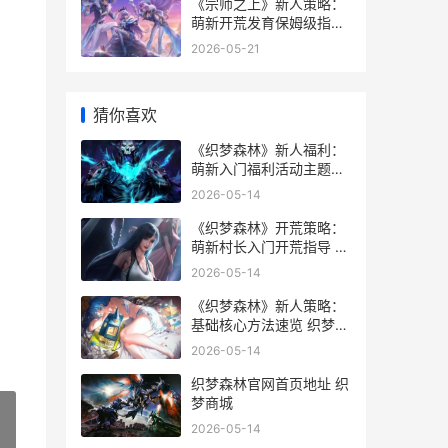
《宗师之上》新人策略：
萌新开荒发育保姆级指导
宗师之力以前叫什么名字
2026-05-21
猜你喜欢
《织梦森林》新人福利：
萌新入门福利活动主题盘
点 织梦岛 森林
2026-05-14
《织梦森林》开荒策略：
萌新村长入门开荒指导 织
梦limit
2026-05-14
《织梦森林》新人策略：
基础核心方法速览 织梦岛
迷雾森林
2026-05-14
织梦森林官网首页地址 织
梦商城
2026-05-14