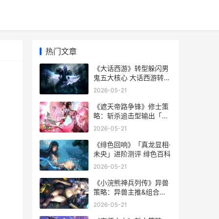
热门文章
《大话西游》转型躲闪男
鬼五大核心 大话西游转职
攻略
2026-05-21
《遮天帝路争锋》修士策
略：斩杀追击型输出「仙
王·叶凡」技能组合详细解
2026-05-21
答 遮天帝路争锋开局攻略
《绯色回响》「真龙显相·
未央」进阶测评 绯色百科
2026-05-21
《小浣熊神兵列传》异兽
策略：异兽主推&组合养
成指导 小浣熊封神
2026-05-21