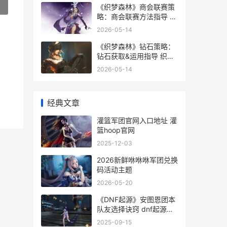
»
《织梦森林》商会联赛策
略：商会联赛方法指导 织
梦岛 迷雾森林
2026-05-14
《织梦森林》钻石策略：
钻石获取&运用指导 织梦
岛 迷雾森林
2026-05-14
经典文章
灌篮军团官网入口地址 灌
篮hoop官网
2025-12-03
2026新鲜咻咻咻军团兑换
码活动主题
2026-05-20
《DNF起源》安图恩团本
队友选择诀窍 dnf起源背
景故事
2025-09-15