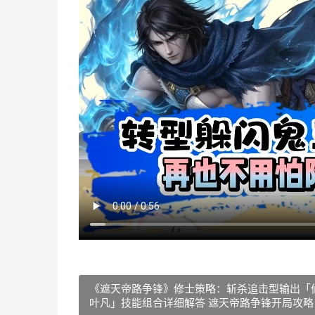
《遮天帝路争锋》修士策略：斩杀追击型输出「仙
叶凡」技能组合详细解答 遮天帝路争锋开局攻略