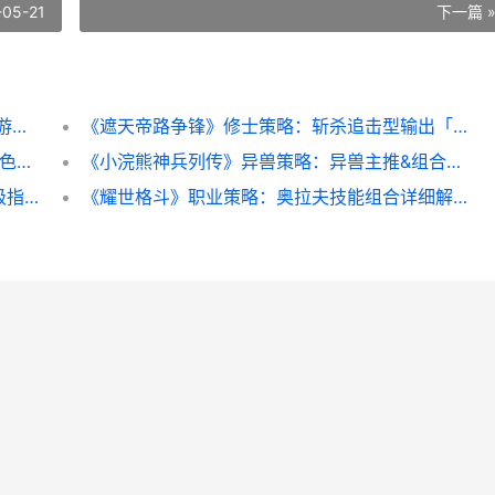
-05-21
下一篇 
《大话西游》转型躲闪男鬼五大核心 大话西游转职攻略
《遮天帝路争锋》修士策略：斩杀追击型输出「仙王·叶凡」技能组合详细解答 遮天帝路争锋开局攻略
《绯色回响》「真龙显相·未央」进阶测评 绯色百科
《小浣熊神兵列传》异兽策略：异兽主推&组合养成指导 小浣熊封神
《宗师之上》新人策略：萌新开荒发育保姆级指导 宗师之力以前叫什么名字
《耀世格斗》职业策略：奥拉夫技能组合详细解答 耀世格斗攻略