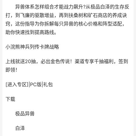
异兽体系怎样组合才能战力飙升?从极品白泽的生存反
打，到飞廉的驱散增益，再到扶桑树和矿石商店的养成诀
窍，这份指导为你拆解每只异兽的核心价格和阵型适配，
助你快速找到提高路线。
小浣熊神兵列传
卡牌战略
上线就送20抽，必出金色传说！渠道专享千抽福利，签到
即领！
[进入专区]
|
PC版
|
礼包
下载
极品异兽
白泽