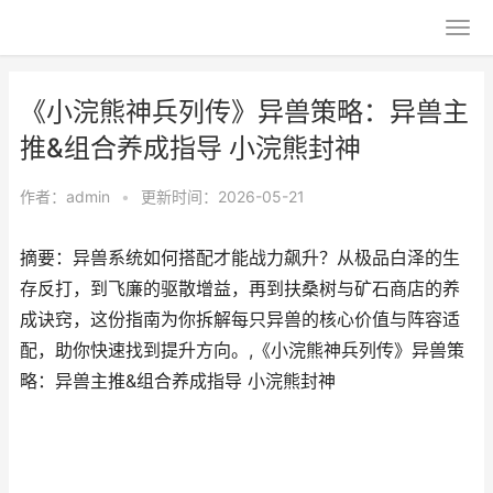
《小浣熊神兵列传》异兽策略：异兽主
推&组合养成指导 小浣熊封神
作者：
admin
•
更新时间：2026-05-21
摘要：异兽系统如何搭配才能战力飙升？从极品白泽的生
存反打，到飞廉的驱散增益，再到扶桑树与矿石商店的养
成诀窍，这份指南为你拆解每只异兽的核心价值与阵容适
配，助你快速找到提升方向。,《小浣熊神兵列传》异兽策
略：异兽主推&组合养成指导 小浣熊封神