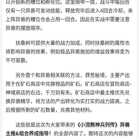
以开始新的槽位和孵化位。这里顺带一提，战斗中每回合
仅有一只异兽可发动技能，释放完毕后进入4回合冷却，未
上阵异兽的槽位也会占用一回合。因此在实战中需要注意
异兽的摆放顺序。
扶桑树可提供大量的战力加成，同时扶桑树的属性也
将影响异兽的效果，例如极品异兽施加的增益效果将变为
不可驱散。
另外壹个和异兽相关联的方法，莽荒秘境，主要产出
用于在矿石商店中兑换物品的矿石。矿石商店在冒险商店-
神域商店的右边，千万别有失。矿石商店中最主推优先兑
换异兽精华，将方法的产出转化为实打实的战力提高，之
后根据所剩的矿石数量，兑换其他材料。
这些就是这次为大家带来的
《小浣熊神兵列传》异兽
主推&组合养成指导！
的全部内容了。期待这次的内容能够