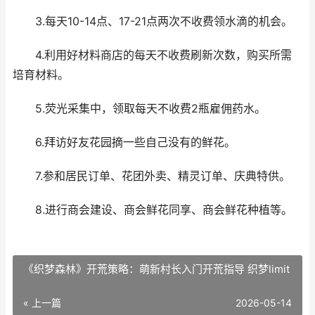
3.每天10-14点、17-21点两次不收费领水滴的机会。
4.利用好材料商店的每天不收费刷新次数，购买所需
培育材料。
5.荧光采集中，领取每天不收费2瓶雇佣药水。
6.拜访好友花园摘一些自己没有的鲜花。
7.参和居民订单、花团外卖、精灵订单、庆典特供。
8.进行商会建设、商会鲜花同享、商会鲜花种植等。
《织梦森林》开荒策略：萌新村长入门开荒指导 织梦limit
« 上一篇
2026-05-14