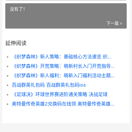
没有了！
下一篇 »
延伸阅读
《织梦森林》新人策略：基础核心方法速览 织梦岛 迷雾森林
《织梦森林》开荒策略：萌新村长入门开荒指导 织梦limit
《织梦森林》新人福利：萌新入门福利活动主题盘点 织梦岛 森林
百战群英礼包码 百战群英礼包码ios
《足球决》环球世界赛进阶通关策略 决战足球
奥特曼传奇英雄2兑换码在线领 奥特曼传奇英雄2bt服