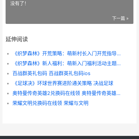
没有了！
下一篇 »
延伸阅读
《织梦森林》开荒策略：萌新村长入门开荒指导 织梦limit
《织梦森林》新人福利：萌新入门福利活动主题盘点 织梦岛 森林
百战群英礼包码 百战群英礼包码ios
《足球决》环球世界赛进阶通关策略 决战足球
奥特曼传奇英雄2兑换码在线领 奥特曼传奇英雄2bt服
荣耀文明兑换码在线领 荣耀与文明