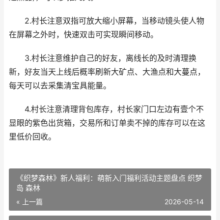
2.村长注意双指可放大缩小屏幕，当移动镜头使人物
在屏幕之外时，快速双击可实现瞬间移动。
3.村长注意维护自己的好友，离线长的及时清理换
新，好友当天上线后概率刷新大矿点、大渔点和大蔓点，
每天可以去采集清宝具能量。
4.村长注意清理背包库存，村长家门口左边有壹个不
显眼的紫色出货箱，交易所和订单卖不掉的库存可以在这
里低价回收。
《织梦森林》新人福利：萌新入门福利活动主题盘点 织梦
岛 森林
« 上一篇
2026-05-14