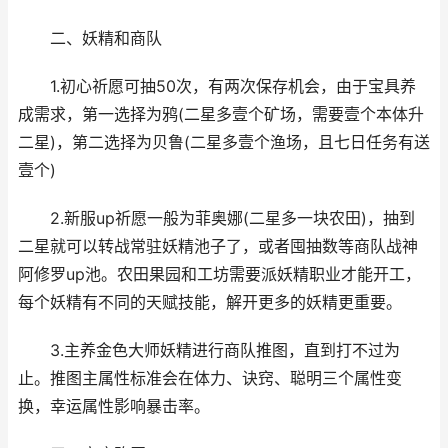
二、妖精和商队
1.初心祈愿可抽50次，有两次保存机会，由于宝具养
成需求，第一选择为鸦(二星多壹个矿场，需要壹个本体升
二星)，第二选择为贝鲁(二星多壹个渔场，且七日任务有送
壹个)
2.新服up祈愿一般为菲奥娜(二星多一块农田)，抽到
二星就可以转战常驻妖精池子了，或者囤抽数等商队战神
阿修罗up池。农田果园和工坊需要派妖精职业才能开工，
每个妖精有不同的天赋技能，解开更多的妖精更重要。
3.主养金色大师妖精进行商队推图，直到打不过为
止。推图主属性标准会在体力、诀窍、聪明三个属性变
换，幸运属性影响暴击率。