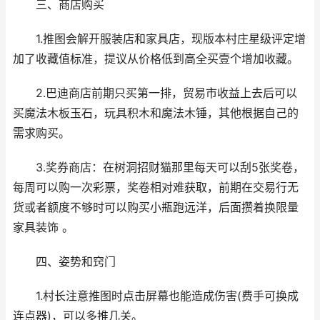
三、商店购买
1.推图会解开服装店和家具店，现版本村庄星级评定增
加了收藏值标准，提议从价格低到高全买壹个增加收藏。
2.巴迪商店前期只买第一排，贸易市收益上去后可以
买魔法木板玉石，玩具积木和魔法木锤，其他根据自己的
需求购买。
3.奖券商店：在树洞招财猫那里每天可以刮5张奖卷，
每周可以购一次彩票，奖卷相对难获取，前期在交易行无
货或者额度不够时可以购买小瓶跑远洋，后面攒着换限量
家具装饰 。
四、姿势和窍门
1.村长注意推图时点击屏幕也能造成伤害(费手可换成
连点器)，可以多推几关。